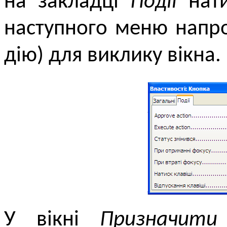
на закладці
Події
нати
наступного меню напр
дію) для виклику вікна.
У вікні
Призначити