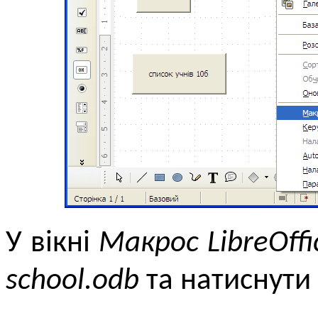
У вікні
Макрос LibreOffi
school.odb
та натиснути