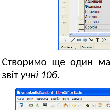
Створимо ще один мак
звіт
учні 10б
.