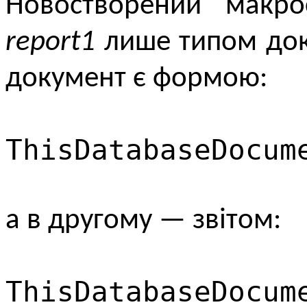
Новостворений мак
report1
лише типом док
документ є формою:
ThisDatabaseDocum
а в другому — звітом:
ThisDatabaseDocum