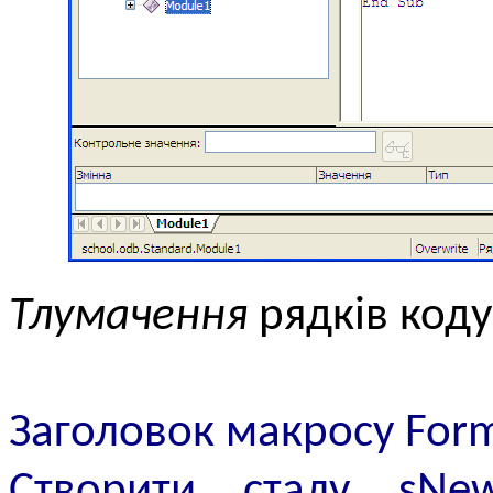
Тлумачення
рядків коду
Заголовок макросу For
Cтворити сталу sN