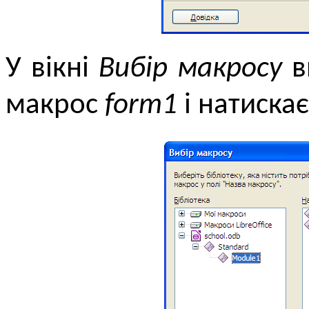
У вікні
Вибір макросу
в
макрос
form1
і натиска