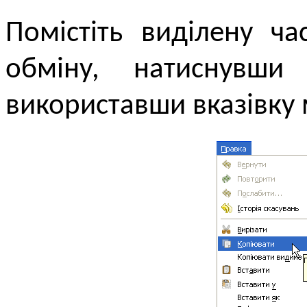
Помістіть виділену ч
обміну, натиснувш
використавши вказівк