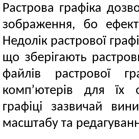
Растрова графіка дозв
зображення, бо ефект
Недолік растрової граф
що зберігають растро
файлів растрової гр
комп’ютерів для їх 
графіці зазвичай вин
масштабу та редагуван