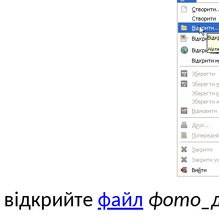
відкрийте
файл
фото_д