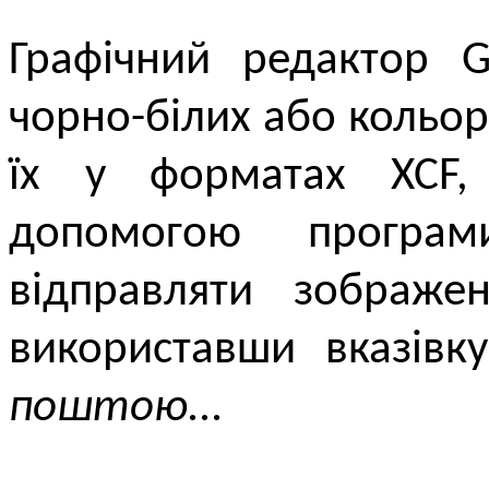
Графічний редактор G
чорно-білих або кольо
їх у форматах XCF, 
допомогою прогр
відправляти зображе
використавши вказів
поштою...