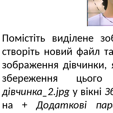
Помістіть виділене з
створіть новий файл та
зображення дівчинки, 
збереження цьог
дівчинка_2.jpg
у вікні
З
на +
Додаткові па