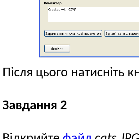
Після цього натисніть 
Завдання 2
Відкрийте
файл
cats.JP