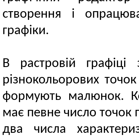
створення і опрацюв
графіки.
В растровій графіці 
різнокольорових точок (
формують малюнок. К
має певне число точок п
два числа характери