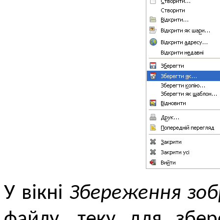
У вікні
Збереження зо
файлу, теку для збер