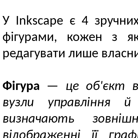
У Inkscape є 4 зручни
фігурами, кожен з я
редагувати лише власни
Фігура
—
це об'єкт 
вузли управління й
визначають зовніш
відображенні її гра