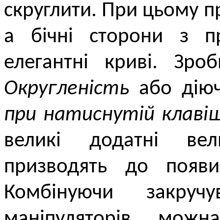
скруглити. При цьому пр
а бічні сторони з п
елегантні криві. Зр
Округленість
або діюч
при натиснутій клавіші
великі додатні ве
призводять до появи
Комбінуючи закруч
маніпуляторів, можн