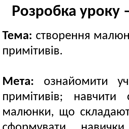
Розробка уроку 
Тема:
cтворення малюнк
примітивів.
Мета:
ознайомити учн
примітивів; навчити 
малюнки, що складають
сформувати навички