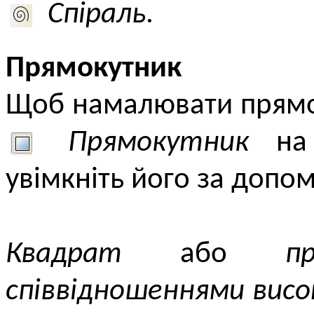
Спіраль
.
Прямокутник
Щоб намалювати прямок
Прямокутник
на 
увімкніть його за допо
Квадрат
або
п
співвідношеннями вис