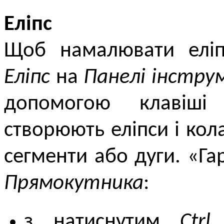
Еліпс
Щоб намалювати еліп
Еліпс
на
Панелі інстру
допомогою клавіш
створюють еліпси і кол
сегменти або дуги. «Гаря
Прямокутника
:
з натиснутим
Ctrl
м