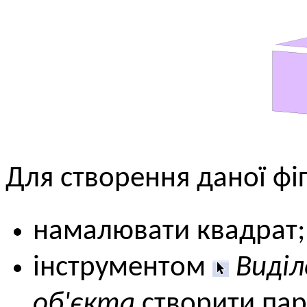
Для створення даної фі
намалювати квадрат;
інструментом
Виді
об'єкта
створити пар