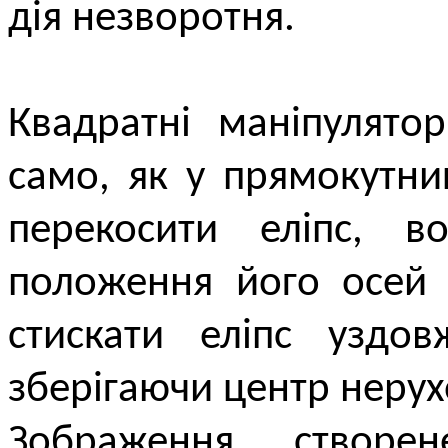
дія незворотня.
Квадратні маніпулято
само, як у прямокутни
перекосити еліпс, в
положення його осей 
стискати еліпс уздов
зберігаючи центр неру
Зображення створе