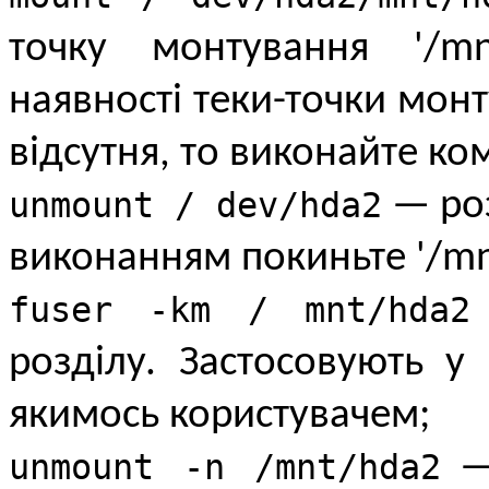
точку монтування '/m
наявності теки-точки монт
відсутня, то виконайте ком
unmount / dev/hda2
— роз
виконанням покиньте '/mn
fuser -km / mnt/hda2
розділу. Застосовують у
якимось користувачем;
unmount -n /mnt/hda2
— 