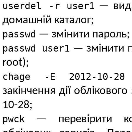
userdel -r user1
— вида
домашній каталог;
passwd
— змінити пароль;
passwd user1
— змінити п
root);
chage -E 2012-10-28
закінчення дії облікового
10-28;
pwck
— перевірити кор