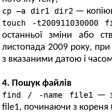
cp –a dir1 dir2
— копіюва
touch -t200911030000 f
останньої зміни або с
листопада 2009 року, при 
з вказаними датою і часом
4. Пошук файлів
find / -name file1
— з
file1, починаючи з кореня (