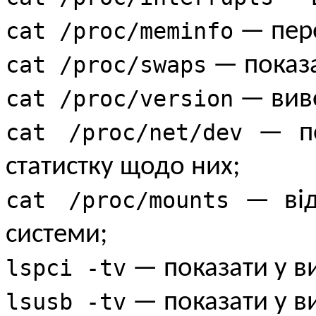
cat /proc/meminfo
— пере
cat /proc/swaps
— показа
cat /proc/version
— виве
cat /proc/net/dev
— пок
статистку щодо них;
cat /proc/mounts
— відо
системи;
lspci -tv
— показати у ви
lsusb -tv
— показати у ви