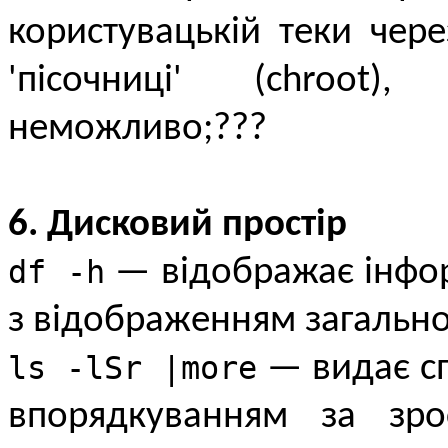
користувацькій теки чере
'пісочниці' (chroot
неможливо;???
6. Дисковий простір
df -h
— відображає інфор
з відображенням загально
ls -lSr |more
— видає сп
впорядкуванням за зро