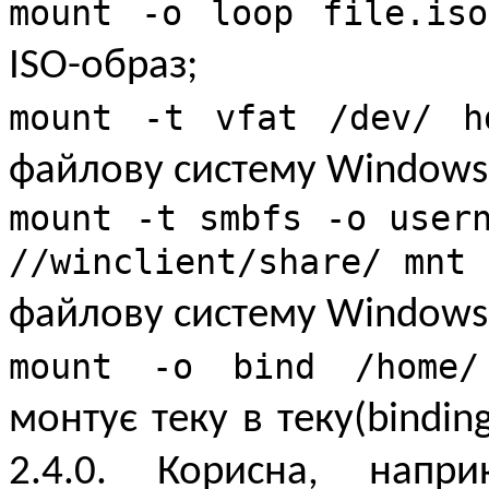
mount -o loop file.is
ISO-образ;
mount -t vfat /dev/ h
файлову систему Windows
mount -t smbfs -o user
//winclient/share/ mnt
файлову систему Windows 
mount -o bind /home/
монтує теку в теку(bindin
2.4.0. Корисна, напр