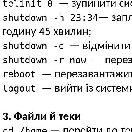
telinit 0
— зупинити си
shutdown -h 23:34
— запл
годину 45 хвилин;
shutdown -c
— відмінити
shutdown -r now
— перез
reboot
— перезавантажит
logout
— вийти із систем
3. Файли й теки
cd /home
— перейти до те