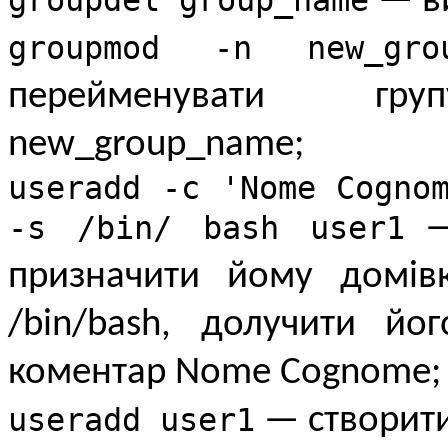
groupdel group_name
— ви
groupmod -n new_grou
перейменувати гр
new_group_name;
useradd -c 'Nome Cogno
-s /bin/ bash user1
— 
призначити йому домів
/bin/bash, долучити й
коментар Nome Cognome;
useradd user1
— створити