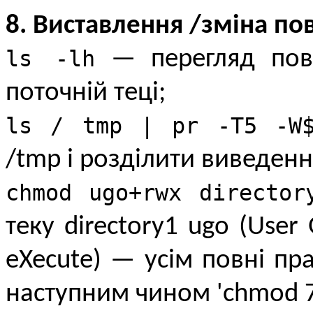
8. Виставлення /зміна п
ls -lh
— перегляд пов
поточній теці;
ls / tmp | pr -T5 -W$
/tmp і розділити виведенн
chmod ugo+rwx director
теку directory1 ugo (User
eXecute) — усім повні пр
наступним чином 'chmod 77