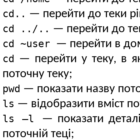
cd..
— перейти до теки р
cd ../..
— перейти до те
cd ~user
— перейти в до
cd
— перейти у теку, в я
поточну теку;
pwd
— показати назву пото
ls
— відобразити вміст по
ls –l
— показати деталі
поточній теці;