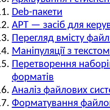
Deb-пакети
APT — засіб для керу
Перегляд вмісту файл
Маніпуляції з текстом
Перетворення наборі
форматів
Аналіз файлових сис
Форматування файло