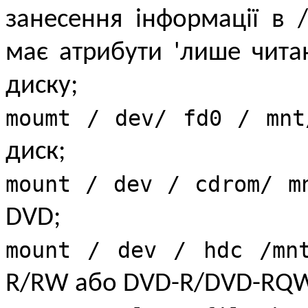
занесення інформації в 
має атрибути 'лише чита
диску;
moumt / dev/ fd0 / mnt
диск;
mount / dev / cdrom/ m
DVD;
mount / dev / hdc /mnt
R/RW або DVD-R/DVD-RQW