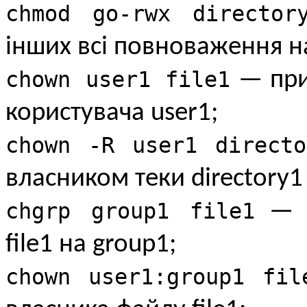
chmod go-rwx director
інших всі повноваження на
chown user1 file1
— при
користувача user1;
chown -R user1 directo
власником теки directory1
chgrp group1 file1
— з
file1 на group1;
chown user1:group1 fil