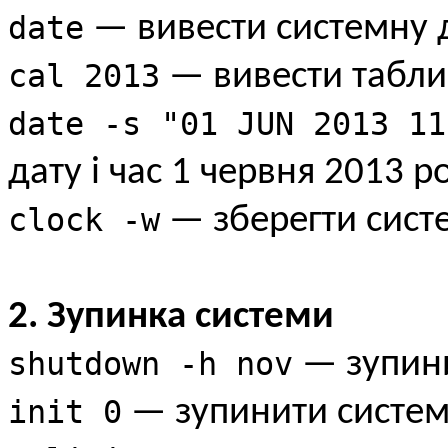
date
— вивести системну 
cal 2013
— вивести табли
date -s "01 JUN 2013 11
дату і час 1 червня 2013 р
clock -w
— зберегти систе
2. Зупинка системи
shutdown -h nov
— зупини
init 0
— зупинити систем