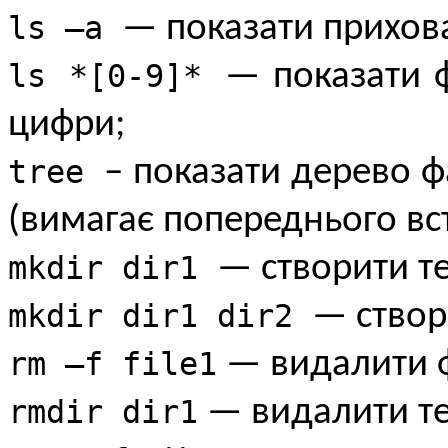
ls –a
— показати прихован
ls *[0-9]*
— показати фа
цифри;
tree
– показати дерево ф
(вимагає попереднього вс
mkdir dir1
— створити те
mkdir dir1 dir2
— створ
rm –f file1
— видалити ф
rmdir dir1
— видалити тек