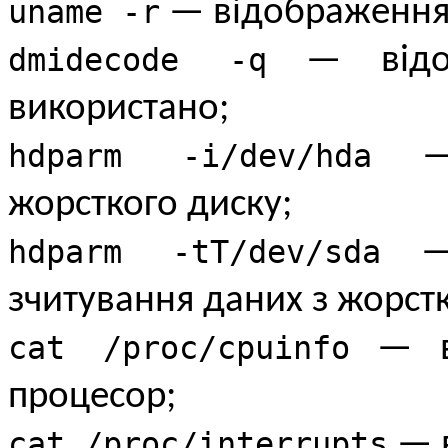
uname -r
— відображення 
dmidecode -q
— відоб
використано;
hdparm -i/dev/hda
— в
жорсткого диску;
hdparm -tT/dev/sda
— т
зчитування даних з жорстк
cat /proc/cpuinfo
— ві
процесор;
cat /proc/interrupts
— в