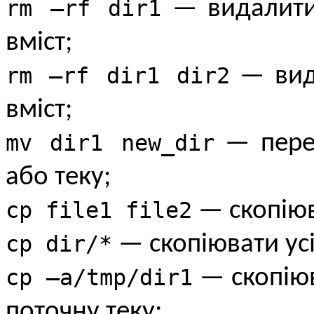
rm –rf dir1
— видалити т
вміст;
rm –rf dir1 dir2
— вида
вміст;
mv dir1 new_dir
— перен
або теку;
cp file1 file2
— скопіюва
cp dir/*
— скопіювати усі
cp –a/tmp/dir1
— скопіюва
поточну теку;