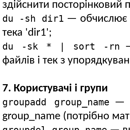
здійснити посторінковий 
du -sh dir1
— обчислює і
тека 'dir1';
du -sk * | sort -rn
—
файлів і тек з упорядкува
7. Користувачі і групи
groupadd group_name
— с
group_name (потрібно мат