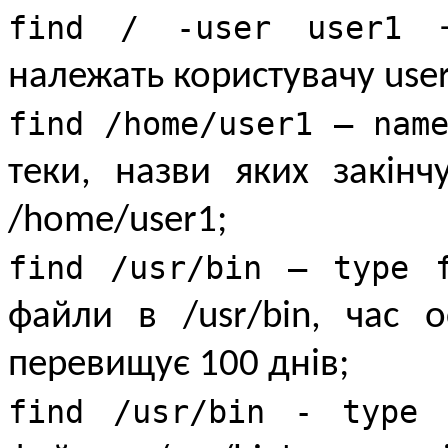
find / -user user1
належать користувачу use
find /home/user1 — nam
теки, назви яких закінч
/home/user1;
find /usr/bin — type
файли в /usr/bin, час 
перевищує 100 днів;
find /usr/bin - type