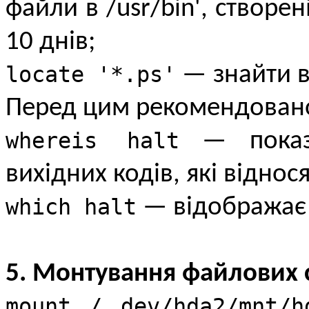
файли в /usr/bin', створен
10 днів;
locate '*.ps'
— знайти всі
Перед цим рекомендовано 
whereis halt
— показу
вихідних кодів, які віднося
which halt
— відображає п
5. Монтування файлових 
mount / dev/hda2/mnt/h