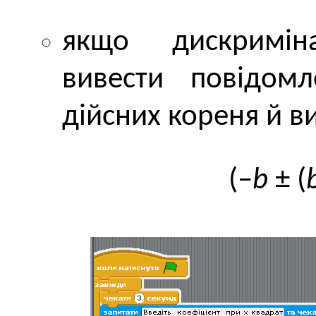
якщо дискримін
вивести повідом
дійсних кореня й ви
(–
b
± (