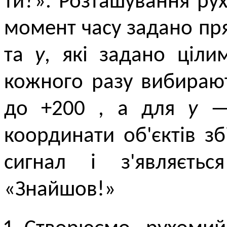
ти?». Розташування ру
момент часу задано п
та
y
, які задано ціли
кожного разу вибираю
до +200 , а для
y
— 
координати об'єктів зб
сигнал і з'являєтьс
«Знайшов!»