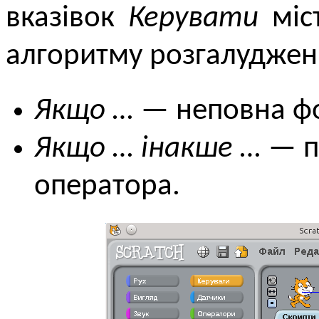
вказівок
Керувати
міст
алгоритму розгалуджен
Якщо …
— неповна фо
Якщо … інакше …
— п
оператора.