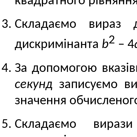
квадратного рівнянн
Складаємо вираз 
2
дискримінанта
b
– 4
За допомогою вказі
секунд
записуємо в
значення обчисленог
Складаємо вирази