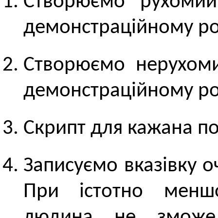
Створюємо рухомий
демонстраційному ро
Створюємо нерухоми
демонстраційному ро
Скрипт для кажана 
Записуємо вказівку о
При істотно менш
людина не зможе