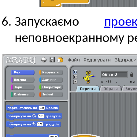
Запускаємо
проек
неповноекранному р