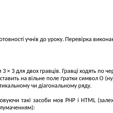
 готовності учнів до уроку. Перевірка вико
3 × 3 для двох гравців. Гравці ходять по ч
 ставить на вільне поле ґратки символ O (н
тикальному чи діагональному ряду.
овуючи такі засоби мов PHP i HTML (залежн
тлумаченням):