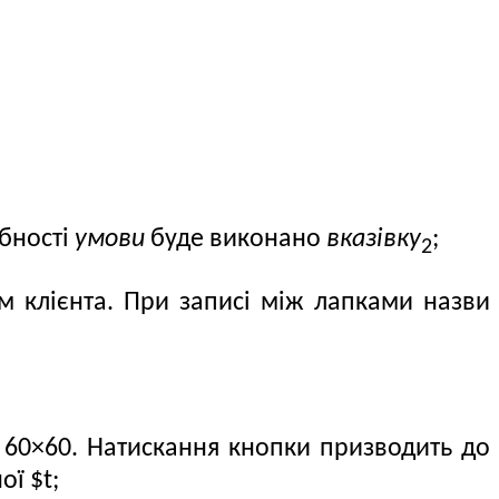
ибності
умови
буде виконано
вказівку
;
2
 клієнта. При записі між лапками назви
 60×60. Натискання кнопки призводить до
ї $t;