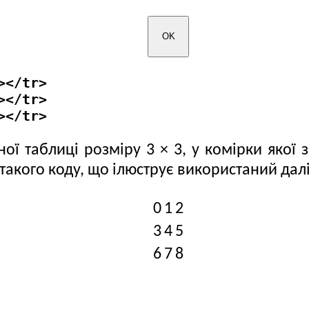
></tr>
></tr>
></tr>
ї таблиці розміру 3 × 3, у комірки якої
такого коду, що ілюструє використаний далі 
0
1
2
3
4
5
6
7
8