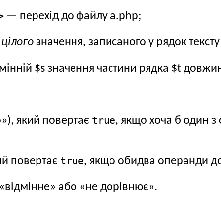
>
— перехід до файлу a.php;
a
цілого
значення, записаного у рядок тексту
інній $s значення частини рядка $t довжини
true
»), який повертає
, якщо хоча б один 
true
кий повертає
, якщо обидва операнди 
 «відмінне» або «не дорівнює».