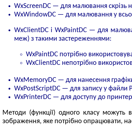
WxScreenDC — для малювання скрізь н
WxWindowDC — для малювання у всьому
WxClientDC і WxPaintDC — для малюван
меж) з такими застереженнями:
WxPaintDC потрібно використовува
WxClientDC непотрібно використов
WxMemoryDC — для нанесення графіки
WxPostScriptDC — для запису у файли Po
WxPrinterDC — для доступу до принтер
Методи (функції) одного класу можуть 
зображення, яке потрібно опрацювати, насп