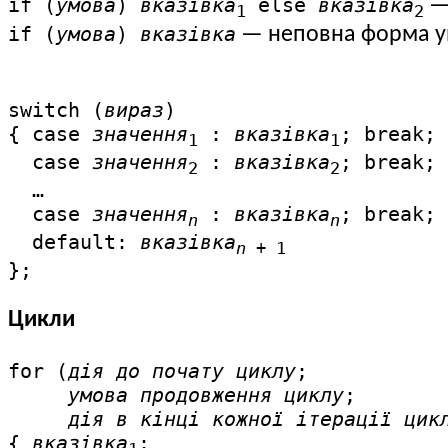
if (
умова
)
вказівка
else
вказівка
— 
1
2
if (
умова
)
вказівка
— неповна форма у
switch (
вираз
)

{ case 
значення
 : 
вказівка
; break;

1
1
  case 
значення
 : 
вказівка
; break;

2
2
  …

  case 
значення
 : 
вказівка
; break;

n
n
  default: 
вказівка
n
 + 1
};
Цикли
for (
дія до почату циклу
;

умова продовження циклу
;

дія в кінці кожної ітерації цик
{ 
вказівка
;
