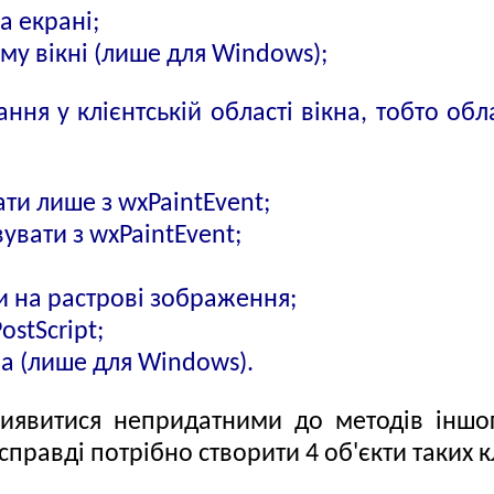
а екрані;
 вікні (лише для Windows);
ня у клієнтській області вікна, тобто обла
ти лише з wxPaintEvent;
увати з wxPaintEvent;
 на растрові зображення;
stScript;
а (лише для Windows).
виявитися непридатними до методів іншо
равді потрібно створити 4 об'єкти таких к