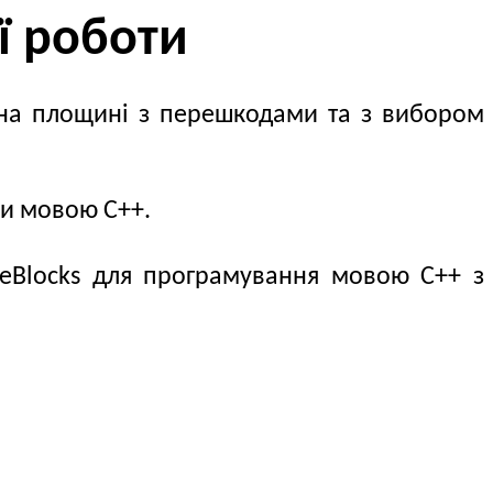
ї роботи
а на площині з перешкодами та з вибором
ми мовою С++.
Blocks для програмування мовою С++ з