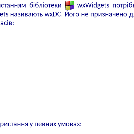
станням бібліотеки
wxWidgets потріб
idgets називають wxDC. Його не призначено 
асів:
ристання у певних умовах: