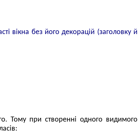
сті вікна без його декорацій (заголовку й
го. Тому при створенні одного видимого
ласів: