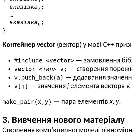
1
вказівка
;

2
  …

вказівка
;

n
}
Контейнер vector
(вектор) у мові С++ приз
#include <vector>
— замовлення бібл
vector <
тип
> v;
— створення порожн
v.push_back(a)
— додавання значен
v[j]
— значення
j
елемента вектора
v.
make_pair(x,y)
— пара елементів
x, y
.
3. Вивчення нового матеріалу
Створення комп'ютерної моделі рівномірн