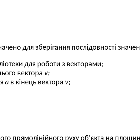
начено для зберігання послідовності значен
іотеки для роботи з векторами;
ього вектора
v;
ня
a
в кінець вектора
v;
ого прямолінійного руху об’єкта на площи