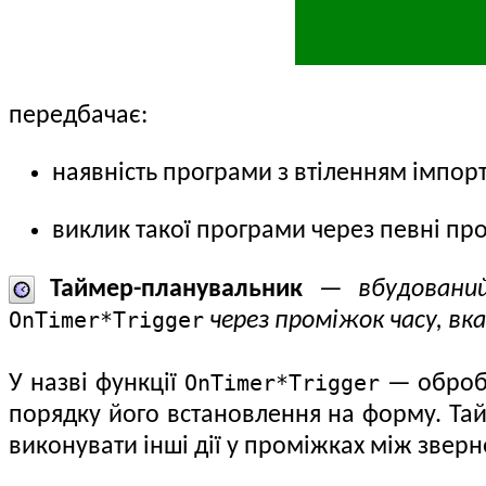
передбачає:
наявність програми з втіленням імпор
виклик такої програми через певні п
Таймер-планувальник
—
вбудовани
OnTimer*Trigger
через проміжок часу, вк
OnTimer*Trigger
У назві функції
— обробн
порядку його встановлення на форму. Тайм
виконувати інші дії у проміжках між звер