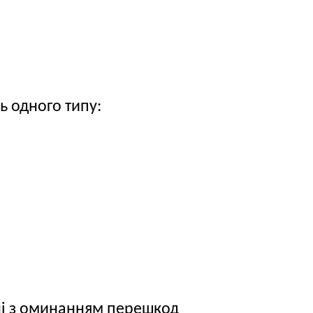
ь одного типу:
ні з оминанням перешкод