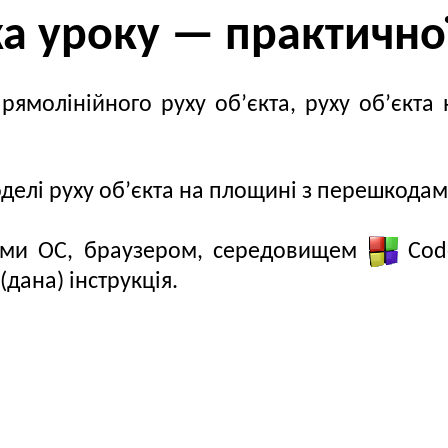
а уроку — практично
ямолінійного руху об’єкта, руху об’єкт
делі руху об’єкта на площині з перешкода
ими ОС, браузером, середовищем
Code
(дана) інструкція.