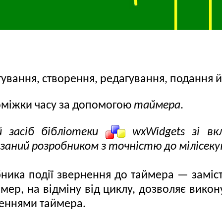
тування, створення, редагування, подання
роміжки часу за допомогою
таймера
.
й засіб бібліотеки
wxWidgets зі вкл
азаний розробником з точністю до мілісеку
ика події звернення до таймера — заміст
ер, на відміну від циклу, дозволяє викону
неннями таймера.