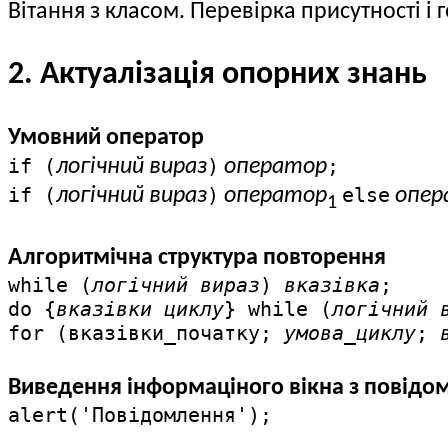
Вітання з класом. Перевірка присутності і
2. Актуалізація опорних знань
Умовний оператор
if (
)
;
логічний вираз
оператор
if (
)
else
логічний вираз
оператор
опер
1
Алгоритмічна структура повторення
while (
логічний вираз
)
вказівка
;
do {
вказівки циклу
} while (
логічний 
for (вказівки_початку;
умова_циклу
;
Виведення інформаціного вікна з повід
alert('Повідомлення');