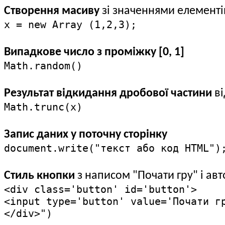
Cтворення масиву
зі значеннями елементів 
x = new Array (1,2,3);
Випадкове число з проміжку [0, 1]
Math.random()
Результат відкидання дробової частини
ві
Math.trunc(х)
Запис даних у поточну сторінку
document.write("текст або код HTML")
Стиль кнопки
з написом "Почати гру" і авт
<div class='button' id='button'>
<input type='button' value='Почати г
</div>")