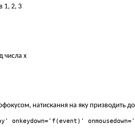
1, 2, 3
д числа х
;
офокусом, натискання на яку призводить до 
ру' onkeydown='f(event)' onmousedown='