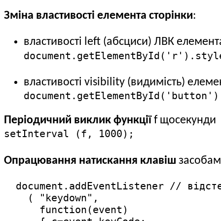
Зміна властивості елемента сторінки
:
властивості left (абсциси) ЛВК елемент
document.getElementById('r').styl
властивості visibility (видимість) елеме
document.getElementById('button')
Періодичний виклик функції
f щосекунди
setInterval (f, 1000);
Опрацювання натискання клавіш
засобами
  document.addEventListener // відсте
    ( "keydown",

      function(event)
