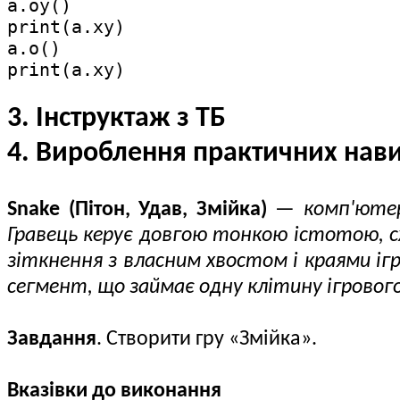
a.oy()

print(a.xy)

a.o()

print(a.xy)
3. Інструктаж з ТБ
4. Вироблення практичних нав
Snake (Пітон, Удав, Змійка)
—
комп'ютер
Гравець керує довгою тонкою істотою, с
зіткнення з власним хвостом і краями ігр
сегмент, що займає одну клітину ігровог
Завдання
. Створити гру «Змійка».
Вказівки до виконання