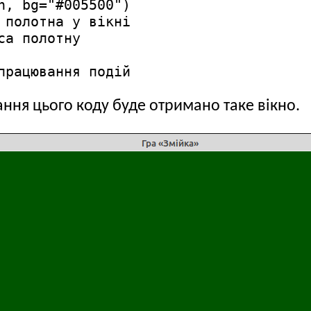
, bg="#005500") 

полотна у вікні

а полотну

працювання подій
ання цього коду буде отримано таке вікно.