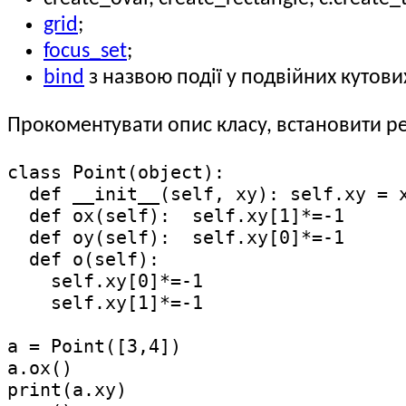
grid
;
focus_set
;
bind
з назвою події у подвійних кутови
Прокоментувати опис класу, встановити ре
class Point(object):

  def __init__(self, xy): self.xy = x
  def ox(self):  self.xy[1]*=-1

  def oy(self):  self.xy[0]*=-1

  def o(self):                 

    self.xy[0]*=-1

    self.xy[1]*=-1

a = Point([3,4])

a.ox()

print(a.xy)
