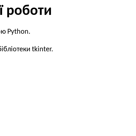
ї роботи
ю Python.
бліотеки tkinter.