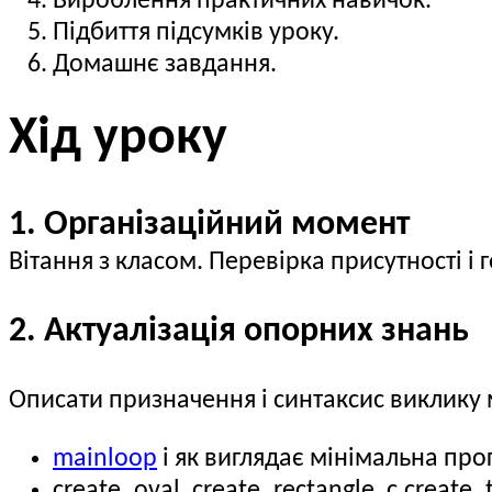
Вироблення практичних навичок.
Підбиття підсумків уроку.
Домашнє завдання.
Хід уроку
1. Організаційний момент
Вітання з класом. Перевірка присутності і
2. Актуалізація опорних знань
Описати призначення і синтаксис виклику 
mainloop
і як виглядає мінімальна прог
create_oval, create_rectangle, c.create_