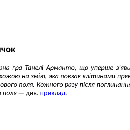
ичок
на гра Танелі Арманто, що уперше з'яви
хожою на змію, яка повзає клітинами пря
ового поля. Кожного разу після поглинанн
о поля
— див.
приклад
.