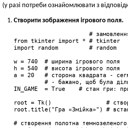
(у разі потреби ознайомлювати з відпов
Створити зображення ігрового поля.
                      # замовлення
from tkinter import * # tkinter

import random         # random

w = 740  # ширина ігрового поля

h = 540  # висота ігрового поля

a = 20   # сторона квадрата - сегм
         # - бажано, щоб була діль
IN_GAME  = True    # стан гри: пр
root = Tk()                # створ
root.title("Гра «Змійка»") # вста
# створення полотна темнозеленого 