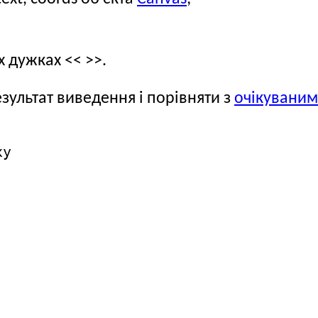
х дужках << >>.
зультат виведення і порівняти з
очікуваним
y
