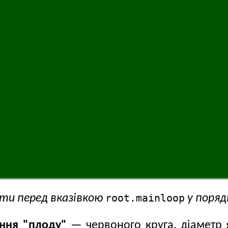
root.mainloop
ати перед вказівкою
у поряд
ння "плоду"
— червоного круга, діаметр 