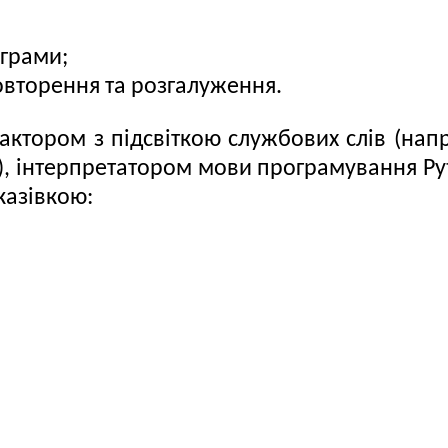
ограми;
овторення та розгалуження.
ктором з підсвіткою службових слів (напри
, інтерпретатором мови програмування Pyt
казівкою: