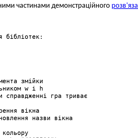
ідними частинами демонстраційного
розв'яз
 бібліотек:

ента змійки

ником w i h 

и справдженні гра триває

ення вікна

новлення назви вікна

кольору
