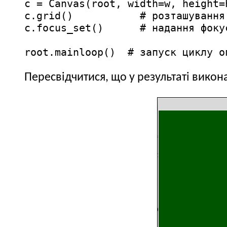
c = Canvas(root, width=w, height=h
c.grid()           # розташування 
c.focus_set()      # надання фокус
root.mainloop()  # запуск циклу о
Пересвідчитися, що у результаті викон