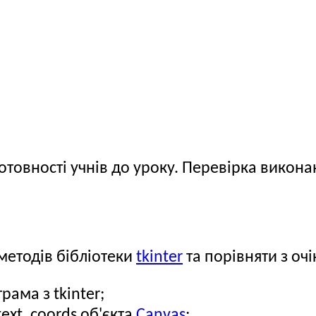
 готовності учнів до уроку. Перевірка вико
методів бібліотеки
tkinter
та порівняти з оч
рама з tkinter;
text, coords об'єкта
Canvas
;