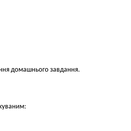
нання домашнього завдання.
ікуваним: