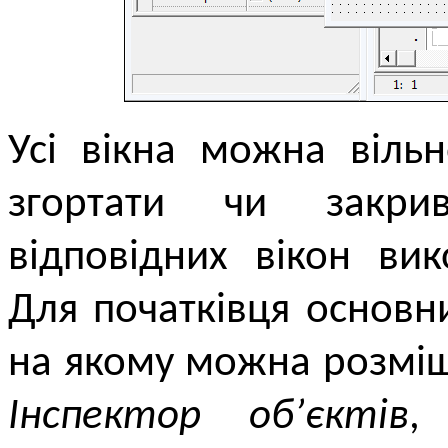
Усі вікна можна віль
згортати чи закри
відповідних вікон в
Для початківця основн
на якому можна розміщу
Інспектор об’єктів
,