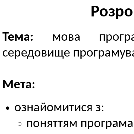
Розро
Тема:
мова програм
cередовище програмува
Мета:
ознайомитися з:
поняттям програма