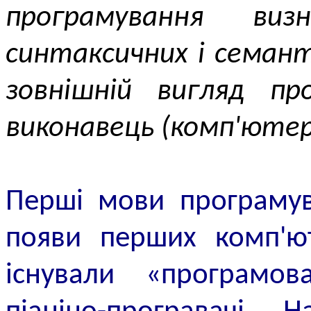
програмування виз
синтаксичних і семан
зовнішній вигляд про
виконавець (комп'ютер)
Перші мови програмув
появи перших комп'ют
існували «програмов