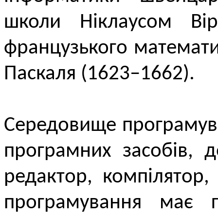
школи Ніклаусом Ві
французького математи
Паскаля (1623–1662).
Середовище програмув
програмних засобів, д
редактор, компілятор
програмування має г