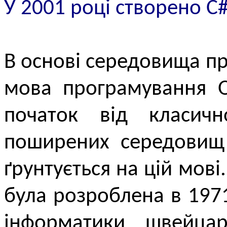
У 2001 році створено C#
В основі середовища п
мова програмування Ob
початок від класич
поширених середовищ 
ґрунтується на цій мов
була розроблена в 197
інформатики швейцарс