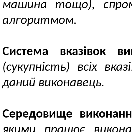
машина тощо), спром
алгоритмом.
Система вказівок ви
(сукупність) всіх вка
даний виконавець.
Середовище виконанн
якими працює викона