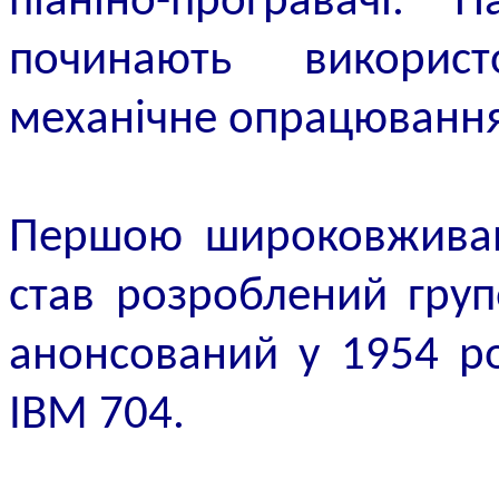
піаніно-програвачі. 
починають викорис­
механічне опрацювання
Першою широковжива
став розроблений гру
анонсований у 1954 р
IBM 704.