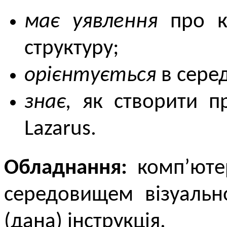
має уявлення
про ко
структуру;
орієнтується
в серед
знає,
як створити пр
Lazarus.
Обладнання:
комп’ютер
середовищем візуаль­н
(дана) інструкція.