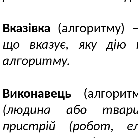
Вказівка
(алгоритму)
що вказує, яку дію 
алгоритму.
Виконавець
(алгори
(людина або твар
пристрій (робот, е