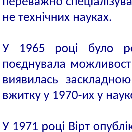
переважно спеціалізува
не технічних науках.
У 1965 році було ро
поєднувала можливості
виявилась заскладною
вжитку у 1970-их у наук
У 1971 році Вірт опублі