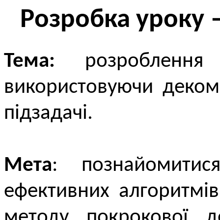
Розробка уроку 
Тема:
розроблення е
використовуючи деком
підзадачі.
Мета
: познайомити
ефективних алгоритмів
методу покрокової де