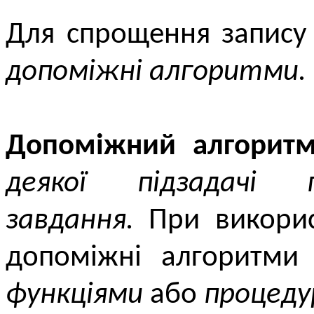
Для спрощення запису
допоміжні алгоритми.
Допоміжний алгорит
деякої підзадачі п
завдання.
При викорис
допоміжні алгоритми
функціями
або
процед