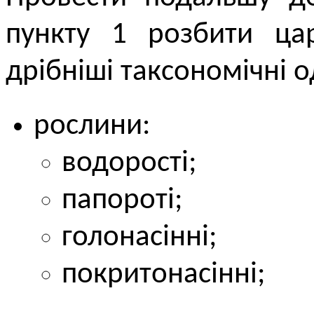
пункту 1 розбити ца
дрібніші таксономічні о
рослини:
водорості;
папороті;
голонасінні;
покритонасінні;