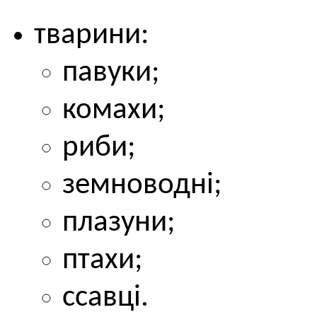
тварини:
павуки;
комахи;
риби;
земноводні;
плазуни;
птахи;
ссавці.