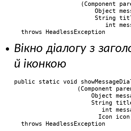
                   (Component pare
                       Object mess
                       String titl
                          int mess
  throws HeadlessException
Вікно діалогу з заг
й іконкою
public static void showMessageDial
                  (Component paren
                      Object messa
                      String title
                         int messa
                        Icon icon)
  throws HeadlessException