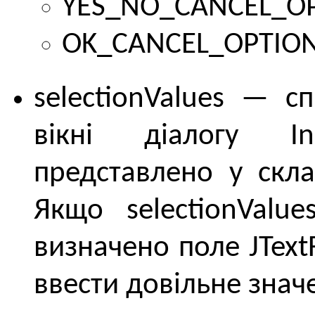
YES_NO_CANCEL_OP
OK_CANCEL_OPTION
selectionValues ​— 
вікні діалогу In
представлено у скла
Якщо selectionValue
визначено поле JText
ввести довільне знач