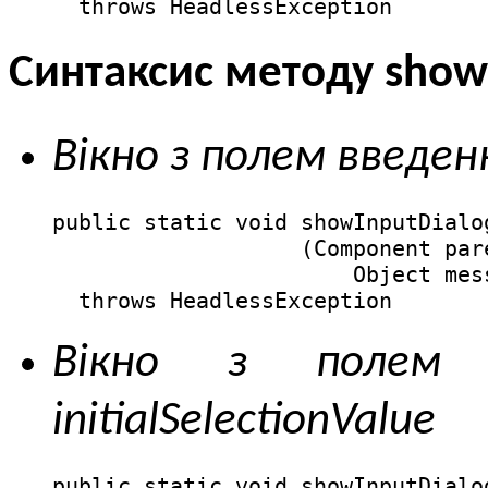
  throws HeadlessException
Синтаксис методу show
Вікно з полем введен
public static void showInputDialog
                   (Component pare
                       Object mess
  throws HeadlessException
Вікно з полем вв
initialSelectionValue
public static void showInputDialog