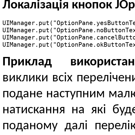
Локалізація кнопок JOp
UIManager.put("OptionPane.yesButtonTe
UIManager.put("OptionPane.noButtonTex
UIManager.put("OptionPane.cancelButto
UIManager.put("OptionPane.okButtonTe
Приклад використан
виклики всіх перелічени
подане наступним малю
натискання на які буд
поданому далі перелі