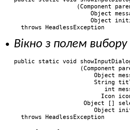
                  (Component paren
                      Object messa
                      Object init
  throws HeadlessException
Вікно з полем вибору з
public static void showInputDialog
                   (Component pare
                       Object mess
                       String titl
                          int mess
                         Icon icon
                    Object [] sele
                       Object ini
  throws HeadlessException