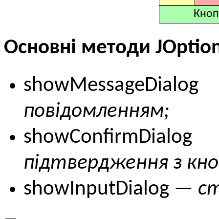
Кноп
Основні методи JOptio
showMessageDial
повідомленням;
showConfirmDi
підтвердження з кно
showInputDialog —
ст