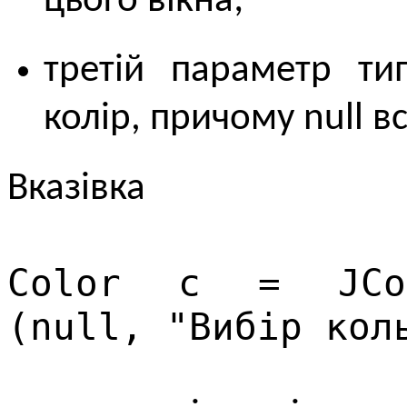
цього вікна;
третій параметр ти
колір, причому null в
Вказівка
Color c = JColo
(null, "Вибір кол