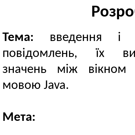
Розро
Тема:
введення і в
повідомлень, їх ви
значень між вікном 
мовою Java.
Мета: