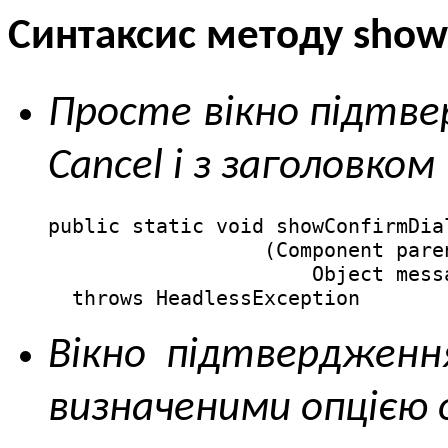
Синтаксис методу show
Просте вікно підтве
Cancel і з заголовком 
public static void showConfirmDial
                  (Component paren
                      Object messa
  throws HeadlessException
Вікно підтвердження
визначеними опцією 