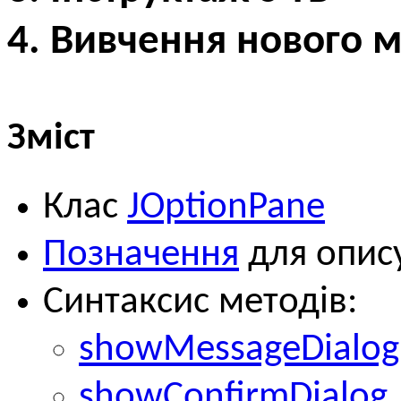
4. Вивчення нового м
Зміст
Клас
JOptionPane
Позначення
для опису
Синтаксис методів:
showMessageDialog
showConfirmDialog