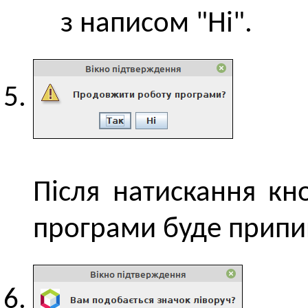
з написом "Ні".
Після натискання кн
програми буде припи