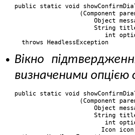
public static void showConfirmDial
                  (Component paren
                      Object messa
                      String title
                         int optio
  throws HeadlessException
Вікно підтвердженн
визначеними опцією o
public static void showConfirmDial
                  (Component paren
                      Object messa
                      String title
                         int optio
                        Icon icon)