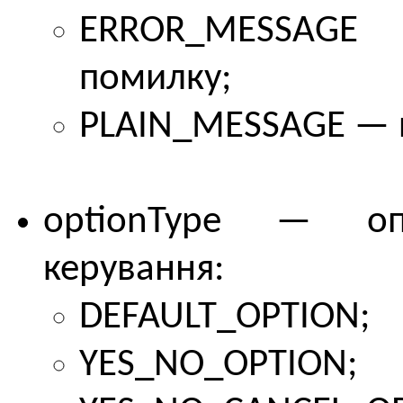
ERROR_MESSAGE
помилку;
PLAIN_MESSAGE — п
optionType — оп
керування:
DEFAULT_OPTION;
YES_NO_OPTION;