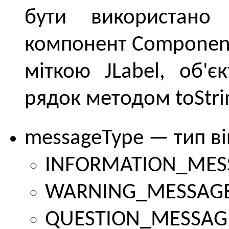
бути використано 
компонент Component, 
міткою JLabel, об'є
рядок методом toStri
messageType — тип ві
INFORMATION_MESS
WARNING_MESSAGE
QUESTION_MESSAGE