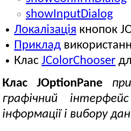
showInputDialog
Локалізація
кнопок JO
Приклад
використанн
Клас
JColorChooser
дл
Клас JOptionPane
пр
графічний інтерфейс
інформації і вибору дан