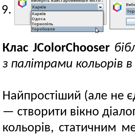
Клас JColorChooser
біб
з палітрами кольорів в
Найпростіший (але не є
— створити вікно діало
кольорів, статичним м