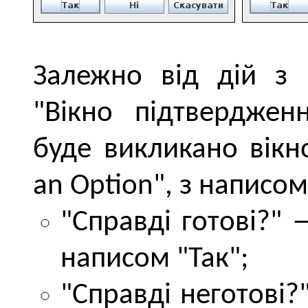
Залежно від дій з 
"Вікно підтвердженн
буде викликано вікн
an Option", з написом
"Справді готові?" 
написом "Так";
"Справді неготові?