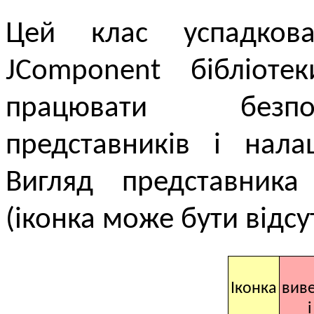
Цей клас успадков
JComponent бібліот
працювати безпо
представників і нала
Вигляд представника
(іконка може бути відсу
Іконка
вив