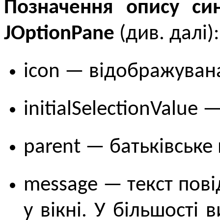
Позначення опису син
JOptionPane
(див. далі):
icon — відображувана 
initialSelectionValue 
parent — батьківське 
message — текст пов
у вікні. У більшості