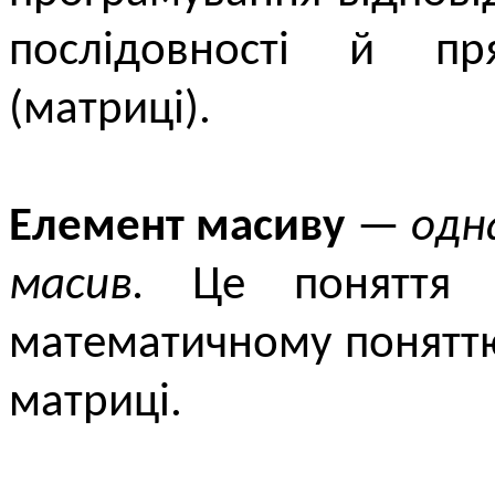
послідовності й пр
(матриці).
Елемент масиву
—
одн
масив.
Це поняття пр
математичному поняттю
матриці.