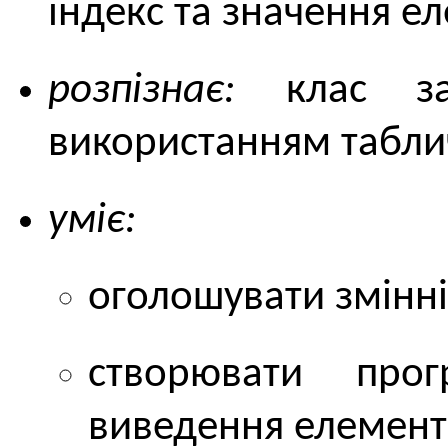
індекс та значення е
розпізнає:
клас зад
використанням табли
уміє:
оголошувати змінні
створювати про
виведення елементі