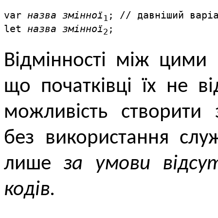
var 
назва змінної
; // давніший варіа
1
let 
назва змінної
;
2
Відмінності між цими 
що початківці їх не в
можливість створити 
без використання служ
лише
за умови відсут
кодів.