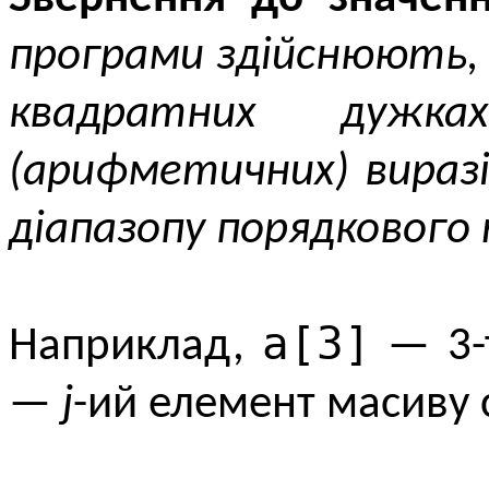
програми здійснюють, 
квадратних дужк
(арифметичних) вираз
діапазопу порядкового 
а[3]
Наприклад,
— 3-т
—
j
-ий елемент масиву 