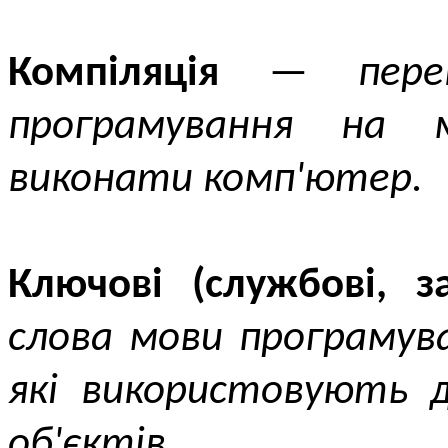
Компіляція
—
пер
програмування на 
виконати комп'ютер.
Ключові (службові, з
слова мови програмув
які використовують д
об'єктів.