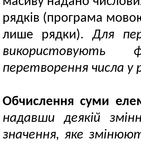
масиву надано числових
рядків (програма мовою 
лише рядки).
Для пе
використовують 
перетворення числа у р
Обчислення суми елем
надавши деякій змінн
значення, яке змінюю