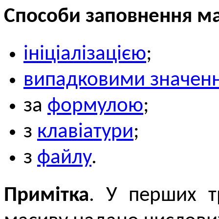
Способи заповнення ма
ініціалізацією
;
випадковими значен
за
формулою
;
з
клавіатури
;
з
файлу
.
Примітка
. У перших т