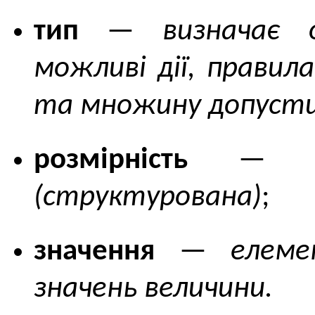
тип
—
визначає 
можливі дії, правил
та множину допусти
розмірність
(структурована)
;
значення
—
елем
значень величини.