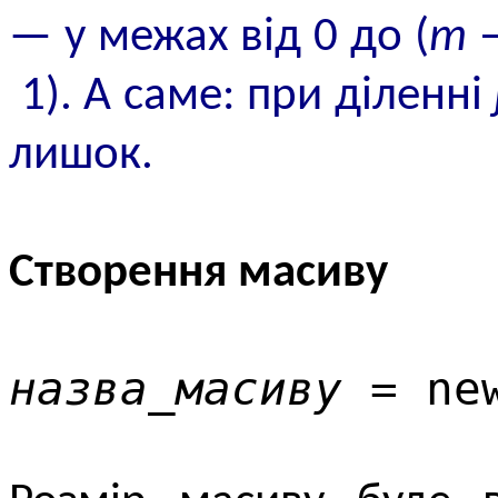
— у межах від 0 до (
m
–
1). А саме: при діленні
лишок.
Створення масиву
назва_масиву
= new