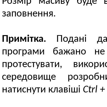
Розмір масиву буде в
заповнення.
Примітка.
Подані дал
програми бажано не
протестувати, викор
середовище розробни
натиснути клавіші
Ctrl +