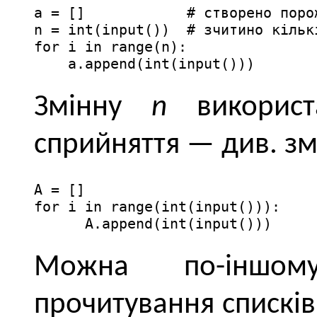
a = []            # створено порож
n = int(input())  # зчитино кільк
for i in range(n):  

    a.append(int(input()))
Змінну
n
використ
сприйняття — див. зм
A = []

for i in range(int(input())):

      A.append(int(input()))
Можна по-іншому
прочитування списків