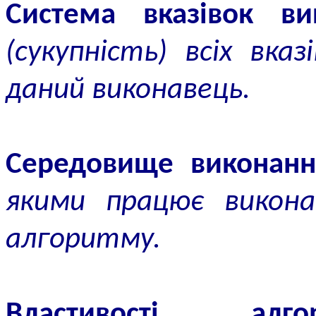
Система вказівок ви
(сукупність) всіх вка
даний виконавець.
Середовище виконанн
якими працює викона
алгоритму.
Властивості алго