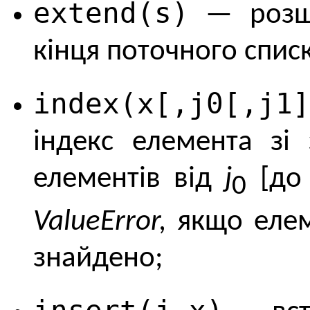
extend(s)
— розши
кінця поточного спис
index(x[,j0[,j1]
iндекс елемента з
елементів від
j
[д
0
ValueError,
якщо елем
знайдено;