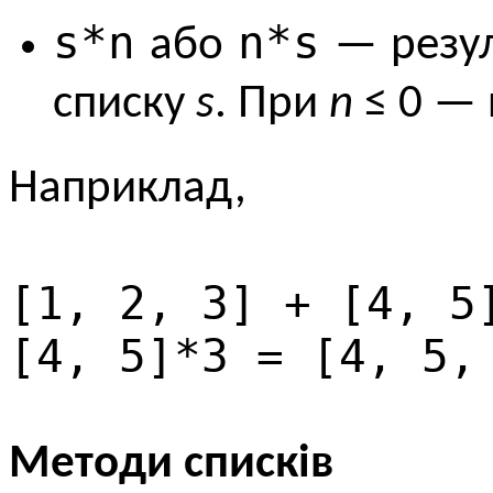
s*n
n*s
або
— резу
списку
s
. При
n
≤ 0 — 
Наприклад,
[1, 2, 3] + [4, 5
[4, 5]*3 = [4, 5,
Методи списків