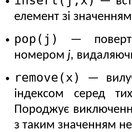
insert(j,x)
— вст
елемент зі значення
pop(j)
— поверта
номером
j
, видаляючи
remove(x)
— вилуч
iндексом серед т
Породжує виключен
з таким значенням не