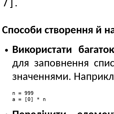
7]
.
Способи створення й н
Використати багато
для заповнення спи
значеннями. Наприкл
n = 999

a = [0] * n