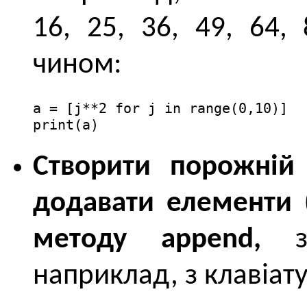
16, 25, 36, 49, 64,
чином:
a = [j**2 for j in range(0,10)]

print(a)
Cтворити порожній 
додавати елементи 
методу append,
зн
наприклад, з клавіат