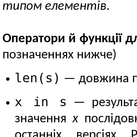
типом елементів
.
Оператори й функції д
позначеннях нижче)
len(s)
— довжина по
x in s
— результа
значення
x
послідов
останніх версіях 