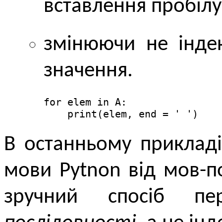
вставлення пробілу
змінюючи не індек
значення.
for elem in A:

    print(elem, end = ' ')
В останньому прикладі
мови Pytnon від мов-п
зручний спосіб пе