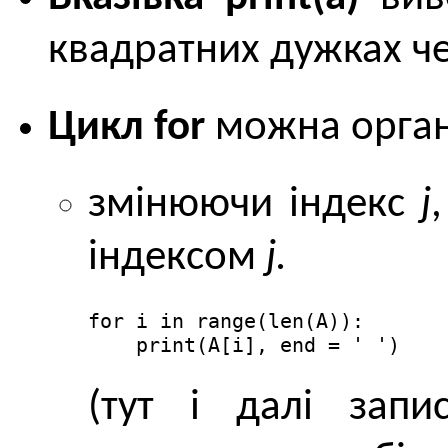
квадратних дужках че
Цикл for
можна орган
змінюючи індекс
j
індексом
j.
for i in range(len(A)):

    print(A[i], end = ' ')
(тут і далі зап