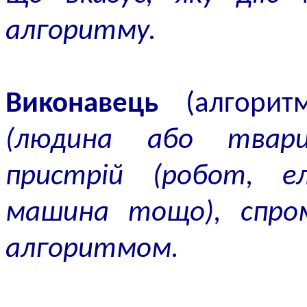
алгоритму.
Виконавець
(алгори
(людина або твар
пристрій (робот, е
машина тощо), спром
алгоритмом.