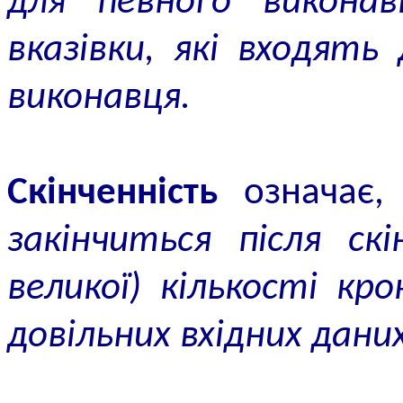
для певного викона
вказівки, які входять
виконавця.
Скінченність
означає
закінчиться після ск
великої) кількості кро
довільних вхідних даних