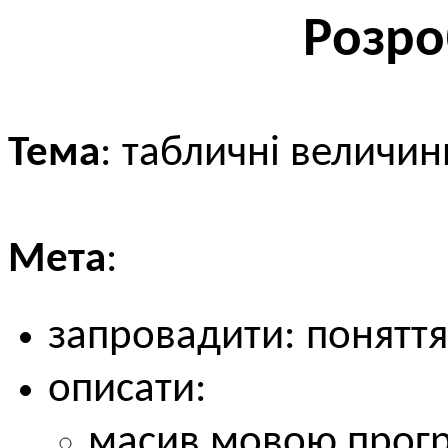
Розро
Тема
: табличні величи
Мета
:
запровадити: поняття
описати:
масив мовою прогр