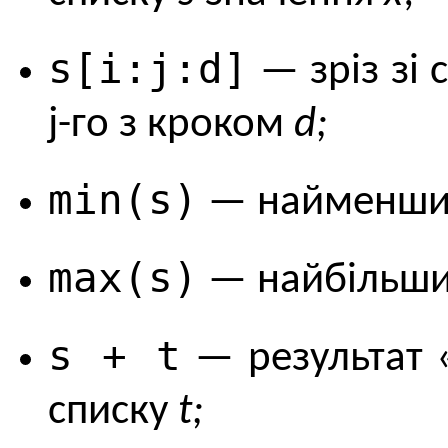
s[i:j:d]
— зріз зі 
j-го з кроком
d;
min(s)
— найменши
max(s)
— найбільши
s + t
— результат 
списку
t;