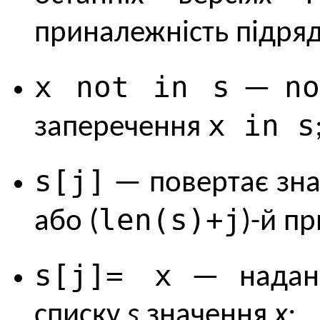
приналежність підряд
x not in s
n
—
x in s
заперечення
s[j]
— повертає зн
len(s)+j
або (
)-й п
s[j]= x
— наданн
списку
s
значення
x
;