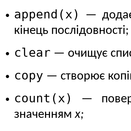
append(x)
— додає
кінець послідовності;
clear
— очищує спи
copy
— створює копі
count(x)
— поверта
значенням
x;