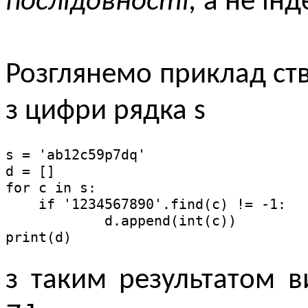
послідовності,
а не інд
Розглянемо приклад ств
з цифри рядка s
s = 'ab12c59p7dq'

d = []

for с in s:

    if '1234567890'.find(с) != -1:

            d.append(int(с))

print(d)
з таким результатом 