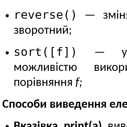
reverse()
— зміня
зворотний;
sort([f])
— упор
можливістю викор
порівняння
f;
Способи виведення еле
Вказівка print(a)
виво