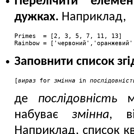
Перелічити елеме
дужках.
Наприклад,
Primes  = [2, 3, 5, 7, 11, 13]

Rainbow = ['червоний','оранжевий'
Заповнити список зг
[
вираз
 for 
змінна
 in 
послідовніст
де
послідовність
мі
набуває
змінна
, в
Наприклад, список ква