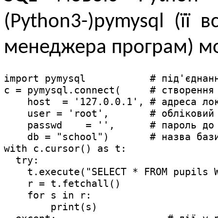
(Python3-)pymysql (її
мене­джера програм) м
import pymysql           # під'єднанн
c = pymysql.connect(     # створення 
    host  = '127.0.0.1', # адреса лок
    user = 'root',       # обліковий 
    passwd    = '',      # пароль до 
    db = "school")       # назва бази
with c.cursor() as t:

  try:                               
    t.execute("SELECT * FROM pupils W
    r = t.fetchall()                 
    for s in r:                      
        print(s)
