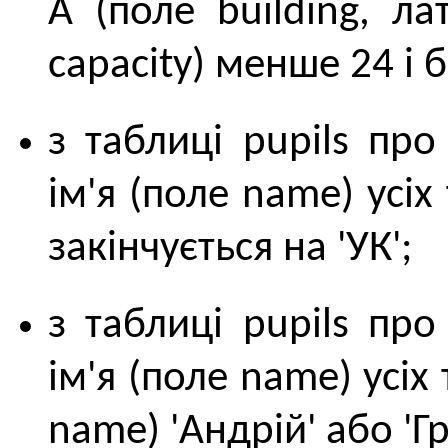
A (поле building, ла
capacity) менше 24 і б
з таблиці pupils пр
ім'я (поле name) усіх
закінчується на 'УК';
з таблиці pupils пр
ім'я (поле name) усіх 
name) 'Андрій' або 'Гр