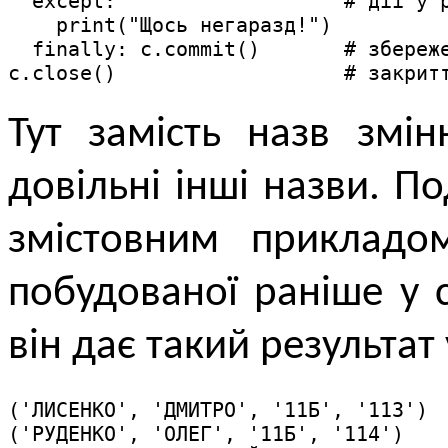
  except:                   # дії у р
    print("Щось негаразд!") 

  finally: c.commit()       # збереже
c.close()                   # закрит
Тут замість назв змін
довільні інші назви. 
змістовним прикладо
побудованої раніше у 
він дає такий результат 
('ЛИСЕНКО', 'ДМИТРО', '11Б', '113')

('РУДЕНКО', 'ОЛЕГ', '11Б', '114')
