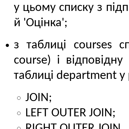
у цьому списку з під
й 'Оцінка';
з таблиці courses с
course) і відповідн
таблиці department у
JOIN;
LEFT OUTER JOIN;
RIGHT OUTER JOIN.