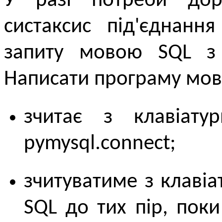
У разі потреби дор
систаксис під'єднанн
запиту мовою SQL з
Написати програму мов
зчитає з клавіату
pymysql.connect;
зчитуватиме з клаві
SQL до тих пір, пок