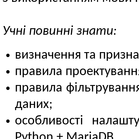
Учні повинні знати:
визначення та призна
правила проектування
правила фільтрування
даних;
особливості налашт
Python + MariaDB.