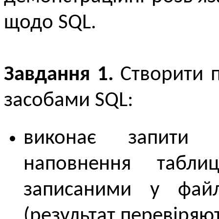
щодо SQL.
Завдання 1.
Створити п
засобами SQL:
виконає запити 
наповнення табли
записаними у фа
(результат перевіря