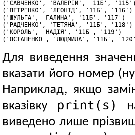
('САВЧЕНКО', 'ВАЛЕРІЙ', '11Б', '115')
('ПЕТРЕНКО', 'ЛЕОНІД', '11Б', '116')

('ШУЛЬГА', 'ГАЛИНА', '11Б', '117')

('РАДЧЕНКО', 'ТЕТЯНА', '11Б', '118')

('КОРОЛЬ', 'НАДІЯ', '11Б', '119')

('ОСТАПЕНКО', 'ЛЮДМИЛА', '11Б', '120
Для виведення значен
вказати його номер (н
Наприклад, якщо замі
print(s)
вказівку
н
виведено лише прізви