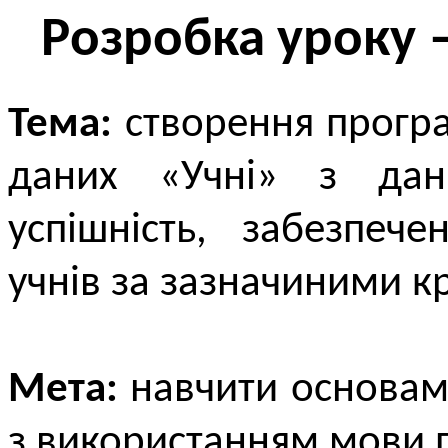
Розробка уроку 
Тема:
cтворення програ
даних «Учні» з дан
успішність, забезпеч
учнів за зазначиними к
Мета:
навчити основам
з використанням мови 