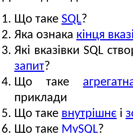
Що таке
SQL
?
Яка ознака
кінця вказ
Які вказівки SQL ст
запит
?
Що таке
агрегат
приклади
Що таке
внутрішнє
і
з
Що таке
MySQL
?