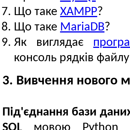
Що таке
XAMPP
?
Що таке
MariaDB
?
Як виглядає
прогр
консоль рядків файлу 
3. Вивчення нового м
Під'єднання бази дани
SQL
мовою Python з