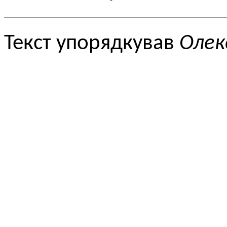
Текст упорядкував
Олек