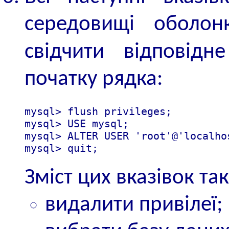
середовищі оболо
свідчити відповід
початку рядка:
mysql> flush privileges;

mysql> USE mysql;

mysql> ALTER USER 'root'@'localho
mysql> quit;
Зміст цих вказівок та
видалити привілеї;