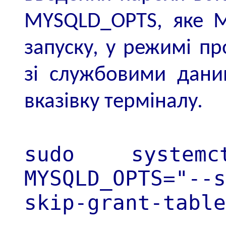
MYSQLD_OPTS, яке M
запуску, у режимі пр
зі службовими дани
вказівку терміналу.
sudo systemc
MYSQLD_OPTS="-
skip-grant-table