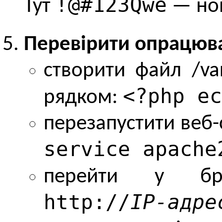
!@#123Qwe
Тут
— нов
Перевірити опрацюва
cтворити файл /va
<?php ec
рядком:
перезапустити веб-
service apache
перейти у бра
http://
IP-адре