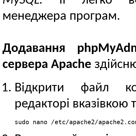
MySQL.
Її легко вс
менеджера програм.
Додавання phpMyAdm
сервера Apache
здійсню
Відкрити файл ко
редакторі вказівкою 
sudo nano /etc/apache2/apache2.co