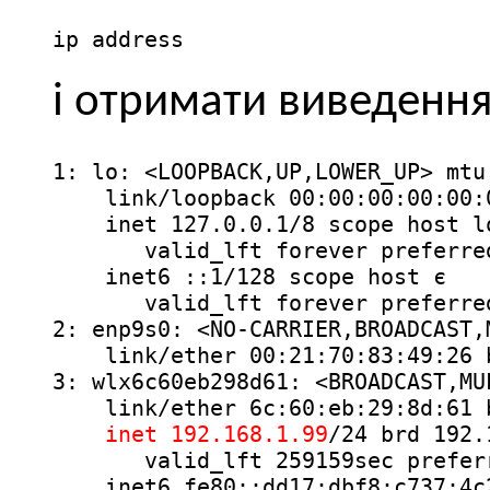
ip address
і отримати виведення
1: lo: <LOOPBACK,UP,LOWER_UP> mtu
    link/loopback 00:00:00:00:00:
    inet 127.0.0.1/8 scope host lo
       valid_lft forever preferred
    inet6 ::1/128 scope host є

       valid_lft forever preferred
2: enp9s0: <NO-CARRIER,BROADCAST,
    link/ether 00:21:70:83:49:26 
3: wlx6c60eb298d61: <BROADCAST,MU
    link/ether 6c:60:eb:29:8d:61 
inet 192.168.1.99
/24 brd 192.
       valid_lft 259159sec preferr
    inet6 fe80::dd17:dbf8:c737:4c