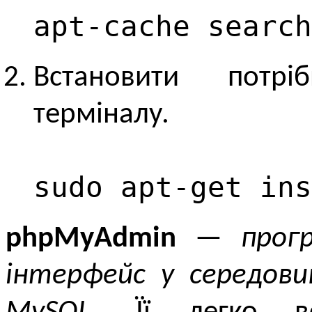
apt-cache search
Встановити потрі
терміналу.
sudo apt-get in
phpMyAdmin
—
прог
інтерфейс у середови