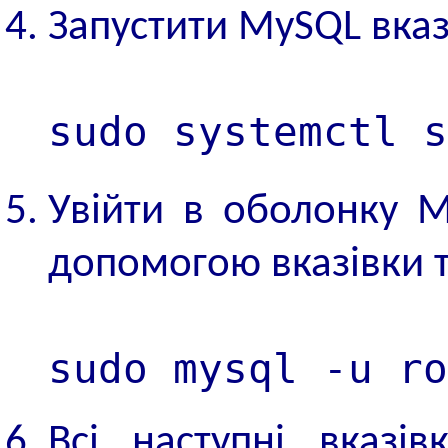
Запустити MySQL вказ
sudo systemctl s
Увійти в оболонку M
допомогою вказівки 
sudo mysql -u ro
Всі наступні вказі