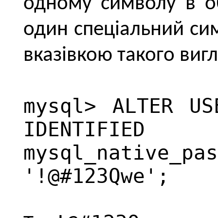
одному символу в о
один спеціальний си
вказівкою такого вигл
mysql> ALTER US
IDENTI
mysql_nati
'!@#123Qwe';