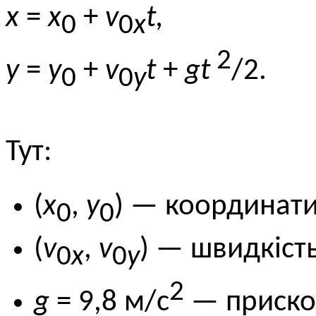
x
=
x
+
v
t,
0
0
x
2
y
=
y
+
v
t
+
gt
/2.
0
0
y
Тут:
(
x
,
y
) — координат
0
0
(
v
,
v
) — швидкіст
0
x
0
y
2
g
= 9,8 м/с
— прискор