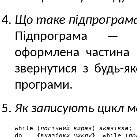
Що таке підпрограм
Підпрограма — 
оформлена частина 
звернутися з будь-я
програми.
Як записують цикл 
while (
логічний вираз
) 
вказівка
;

do    {
вказівки циклу
}  while (
ло