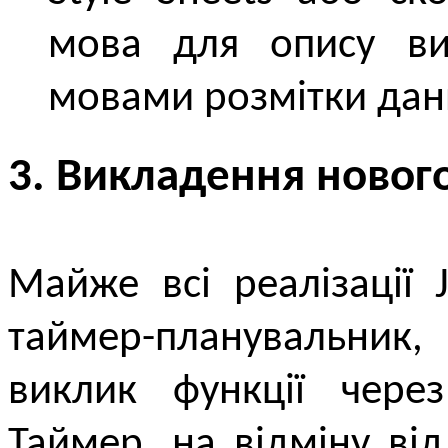
мова для опису виг
мовами розмітки дан
3. Викладення новог
Майже всі реалізації 
таймер-планувальник
виклик функції чере
Таймер, на відміну ві