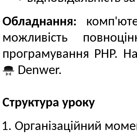
Обладнання:
комп'юте
можливість повноці
програмування PHP. Н
Denwer.
Структура уроку
Організаційний моме