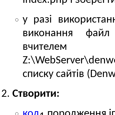
index.php і зберегт
у разі використа
виконання файл 
вчителем 
Z:\WebServer\de
списку сайтів (Denw
Створити:
код
породження іг