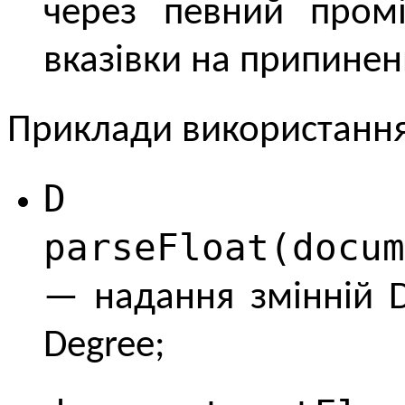
через певний пром
вказівки на припинен
Приклади використання 
D
parseFloat(docum
— надання змінній D
Degree;