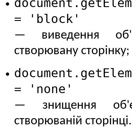
document.getElem
= 'block'
— виведення об'
створювану сторінку;
document.getElem
= 'none'
— знищення об'є
створюваній сторінці.