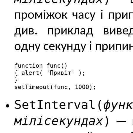
проміжок часу і при
див. приклад виве
одну секунду і припи
function func()

{ alert( 'Привіт' );

}

setTimeout(func, 1000);
SetInterval(
фу
мілісекундах
)
— п