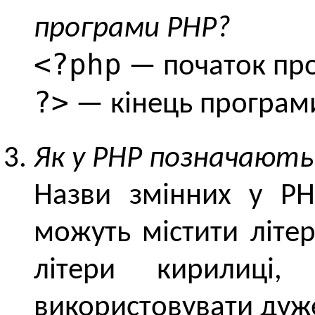
програми РНР?
<?php
— початок пр
?>
— кінець програм
Як у РНР позначають
Назви змінних у PH
можуть містити літе
літери кирилиці,
використовувати дуж