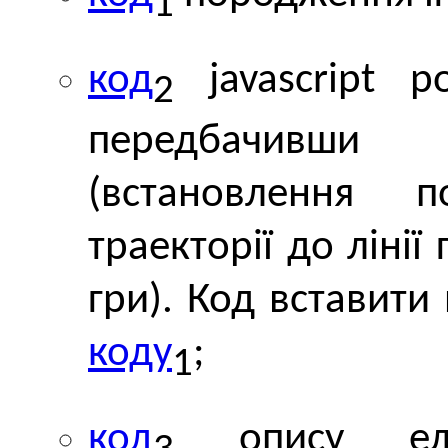
1
код
javascript ро
2
передбачивши
(встановлення п
траекторії до лінії
гри). Код вставити
коду
;
1
код
опису еле