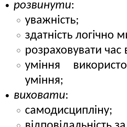
розвинути
:
уважність;
здатність логічно м
розраховувати час 
уміння використ
уміння;
виховати
:
самодисципліну;
відповідальність з