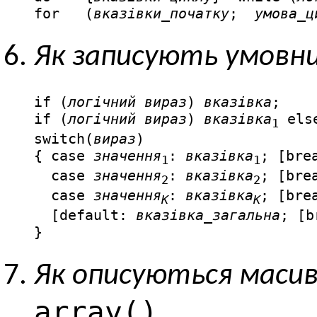
for   (
вказівки_початку
;  
умова_ц
Як записують умовн
if (
логічний вираз
) 
вказівка
;

if (
логічний вираз
) 
вказівка
 els
1
switch(
вираз
)

{ case 
значення
: 
вказівка
; [brea
1
1
  case 
значення
: 
вказівка
; [brea
2
2
  case 
значення
: 
вказівка
; [brea
К
K
  [default: 
вказівка_загальна
; [b
}
Як описуються маси
array()