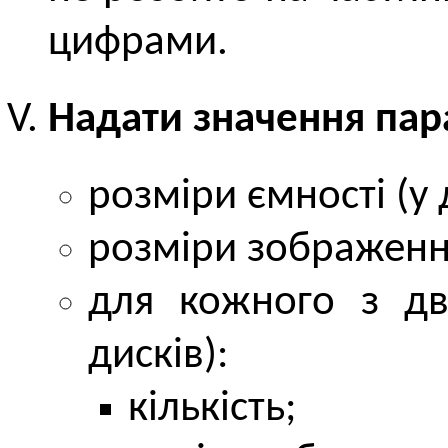
цифрами.
Надати значення па
розміри ємності (у
розміри зображення
для кожного з дво
дисків):
кількість;