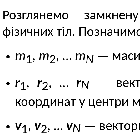
Розглянемо замкнен
фізичних тіл. Позначим
m
,
m
, …
m
— маси 
1
2
N
r
,
r
, …
r
— векто
N
1
2
координат у центри ма
v
,
v
, …
v
— вектори
N
1
2