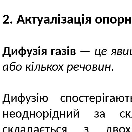
2. Актуалізація опор
Дифузія газів
—
це яви
або кількох речовин.
Дифузію спостерігаю
неоднорідний за с
складається з дво