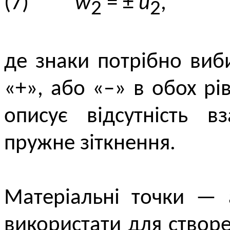
(7)
w
= ±
u
,
2
2
де знаки потрібно виб
«+», або «–» в обох рі
описує відсутність в
пружне зіткнення.
Матеріальні точки — 
використати для створ