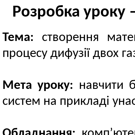
Розробка уроку 
Тема:
створення матем
процесу дифузії двох газ
Мета уроку:
навчити б
систем на прикладі уна
Обладнання:
комп’ютер