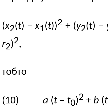
2
(
x
(
t
) –
x
(
t
))
+ (
y
(
t
) –
2
1
2
2
r
)
,
2
тобто
2
(10)
a
(
t
–
t
)
+
b
(
t
0