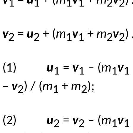
v
=
u
+ (
m
v
+
m
v
) 
1
1
1
1
2
2
v
=
u
+ (
m
v
+
m
v
) 
2
2
1
1
2
2
(1)
u
=
v
– (
m
v
1
1
1
1
–
v
) / (
m
+
m
);
2
1
2
(2)
u
=
v
– (
m
v
2
2
1
1