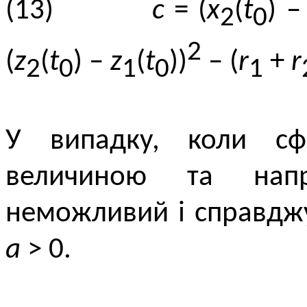
(13)
c
= (
x
(
t
) 
2
0
2
(
z
(
t
) –
z
(
t
))
– (
r
+
r
2
0
1
0
1
У випадку, коли сф
величиною та напр
неможливий і справджу
a
> 0.