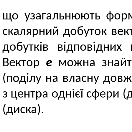
що узагальнюють форм
скалярний добуток век
добутків відповідних
Вектор
e
можна знайти
(поділу на власну дов
з центра однієї сфери (
(диска).