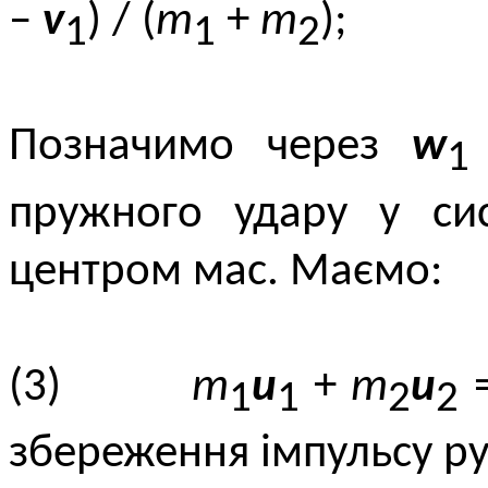
–
v
) / (
m
+
m
);
1
1
2
Позначимо через
w
1
пружного удару у сис
центром мас. Маємо:
(3)
m
u
+
m
u
=
1
1
2
2
збереження імпульсу ру