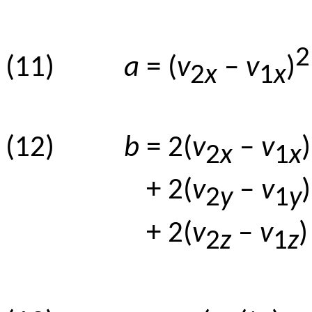
2
(11)
a
= (
v
–
v
)
2
x
1
x
(12)
b
= 2(
v
–
v
)
2
x
1
x
(12)
b
+ 2(
v
–
v
)
2
y
1
y
(12)
b
+ 2(
v
–
v
)
2
z
1
z