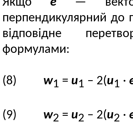
Якщо
e
— вектор
перпендикулярний до п
відповідне перет
формулами:
(8)
w
=
u
– 2(
u
·
1
1
1
(9)
w
=
u
– 2(
u
·
2
2
2