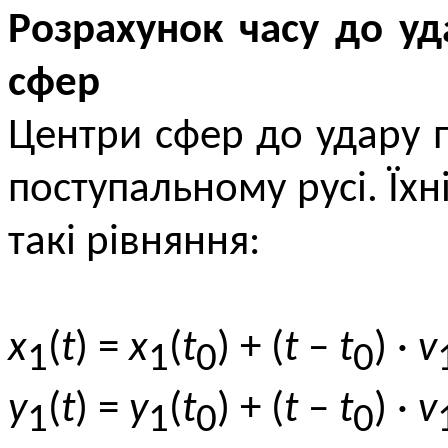
Розрахунок часу до уд
сфер
Центри сфер до удару 
поступальному русі. Їх
такі рівняння:
x
(
t
) =
x
(
t
) + (
t
–
t
) ·
v
1
1
0
0
y
(
t
) =
y
(
t
) + (
t
–
t
) ·
v
1
1
0
0