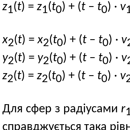
z
(
t
) =
z
(
t
) + (
t
–
t
) ·
v
1
1
0
0
x
(
t
) =
x
(
t
) + (
t
–
t
) ·
v
2
2
0
0
y
(
t
) =
y
(
t
) + (
t
–
t
) ·
v
2
2
0
0
z
(
t
) =
z
(
t
) + (
t
–
t
) ·
v
2
2
0
0
Для сфер з радіусами
r
справджується така рівн