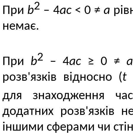
2
При
b
– 4
ac
< 0 ≠
a
рівн
немає.
2
При
b
– 4
ac
≥ 0 ≠
a
розв'язків відносно (
t
для зна­ход­ження ч
додатних розв'язків н
іншими сферами чи сті