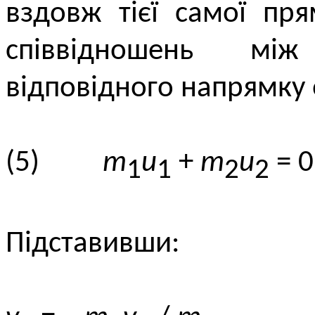
вздовж тієї самої пр
співвідношень мі
відповідного напрямку
(5)
m
u
+
m
u
= 0
1
1
2
2
Підставивши: