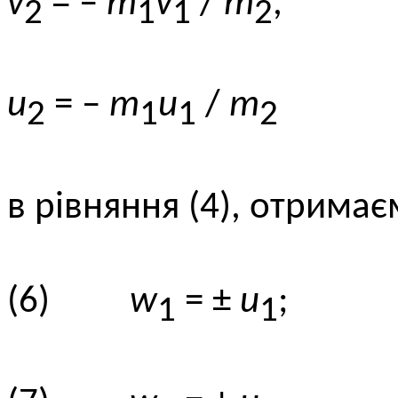
v
= –
m
v
/
m
,
2
1
1
2
u
= –
m
u
/
m
2
1
1
2
в рівняння (4), отримає
(6)
w
= ±
u
;
1
1