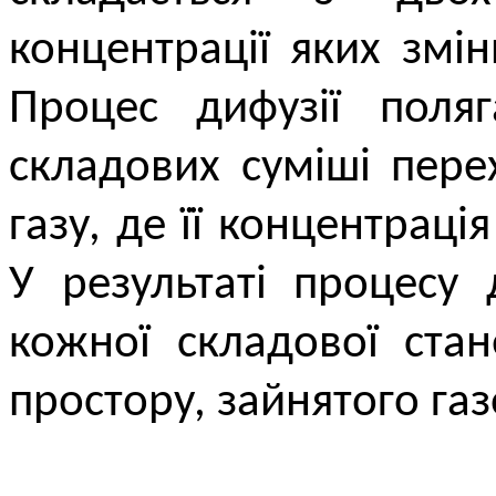
концентрації яких змі
Процес дифузії поля
складових суміші пере
газу, де її концентраці
У результаті процесу 
кожної складової ста
простору, зайнятого га