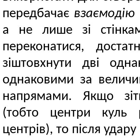
передбачає
взаємодію
а не лише зі стінка
переконатися, достат
зіштовхнути дві одна
однаковими за величи
напрямами. Якщо зіт
(тобто центри куль р
центрів), то після удар