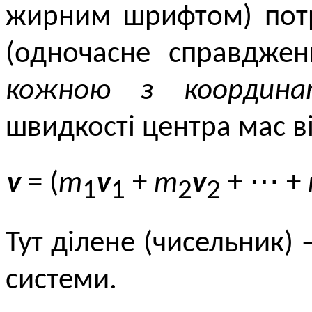
жирним шрифтом) потр
(одночасне справджен
кожною з координа
швидкості центра мас в
v
= (
m
v
+
m
v
+ ⋯ +
1
1
2
2
Тут ділене (чисельник)
системи.