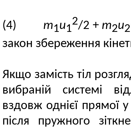
2
(4)
m
u
/2 +
m
u
1
1
2
2
закон збереження кінети
Якщо замість тіл розгля
вибраній системі ві
вздовж однієї прямої 
після пружного зіткн