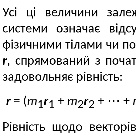
Усі ці величини зале
системи означає відс
фізичними тілами чи по
r
, спрямований з поча
задовольняє рівність:
r
= (
m
r
+
m
r
+ ⋯ +
1
1
2
2
Рівність щодо векторі