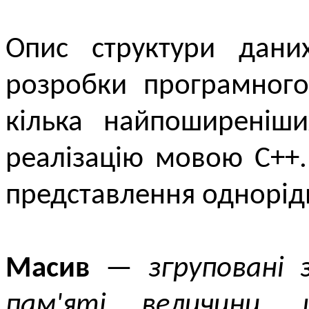
Опис структури дан
розробки програмного
кілька найпоширеніши
реалізацію мовою C++
представлення однорід
Масив
—
згруповані
пам'яті величини