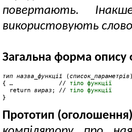
повертають. Інак
використовують слово 
Загальна форма опису 
тип назва_функції 
(
список_параметрів
{ …             // 
тіло функції
  return 
вираз
; // 
тіло функції
}
Прототип (оголошення)
компілятору про ная