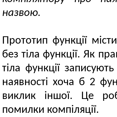
назвою.
Прототип функції міст
без тіла функції. Як п
тіла функції записуют
наявності хоча б 2 фун
виклик іншої. Це ро
помилки компіляції.