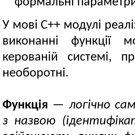
формальні параметри 
У мові С++ модулі реалі
виконанні функції м
керованій системі, п
необоротні.
Функція
—
логічно са
з назвою (ідентифіка