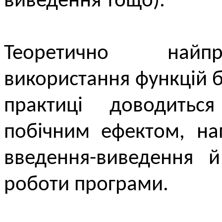
виведення тощо).
Теоретично найп
використання функцій б
практиці доводитьс
побічним ефектом, на
введення-виведення й
роботи програми.