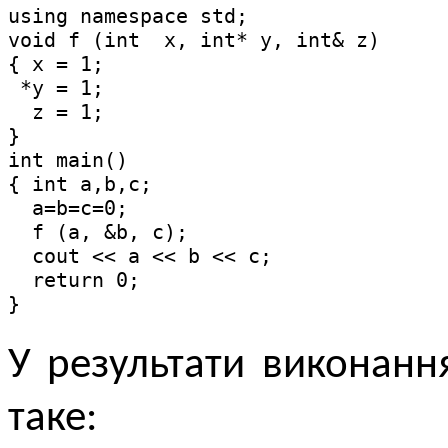
using namespace std;

void f (int  x, int* y, int& z)

{ x = 1;

 *y = 1;

  z = 1;

}

int main()

{ int a,b,c;

  a=b=c=0;

  f (a, &b, c);

  cout << a << b << c;

  return 0;

}
У результати виконанн
таке: