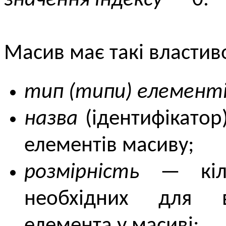
значення індексу
— 0.
Масив має такі властиво
тип (типи) елемент
назва
(ідентифікатор
елементів масиву;
розмірність
— кільк
необхідних для в