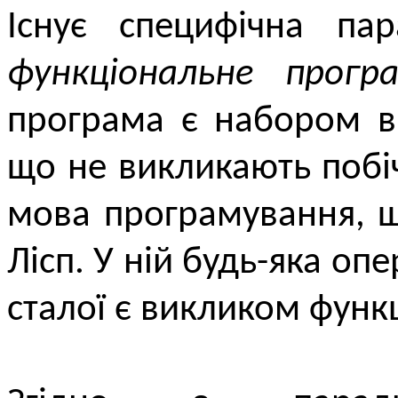
Існує специфічна па
функціональне програ
програма є набором в
що не викликають побі
мова програмування, щ
Лісп. У ній будь-яка оп
сталої є викликом функц