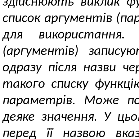
здійснюють виклик фу
список аргументів (па
для використання.
(аргументів) запис
одразу після назви че
такого списку функці
параметрів. Може по
деяке значення. У цьо
перед її назвою вка