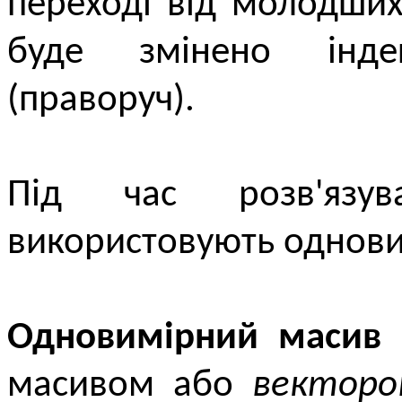
переході від молодши
буде змінено інде
(праворуч).
Під час розв'язу
використовують одновим
Одновимірний масив
масивом або
векторо