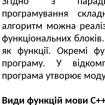
Згідно з паради
програмування склад
алгоритм можна реаліз
функціональних блоків.
як функції. Окремі фу
програму. У відкомп
програма утворює моду
Види функцій мови С+