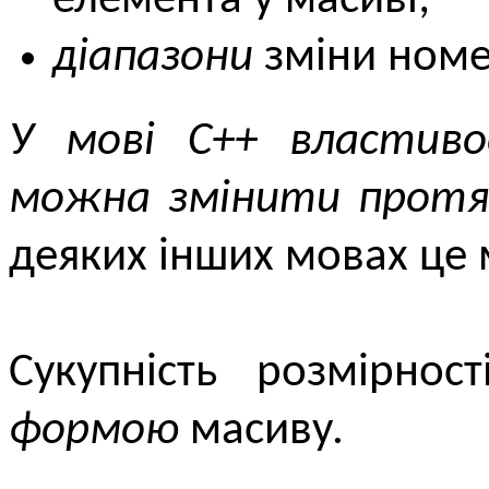
елемента у масиві;
діапазони
зміни номер
У мові C++ властиво
можна змінити протя
деяких інших мовах це
Cукупність розмірнос
формою
масиву.