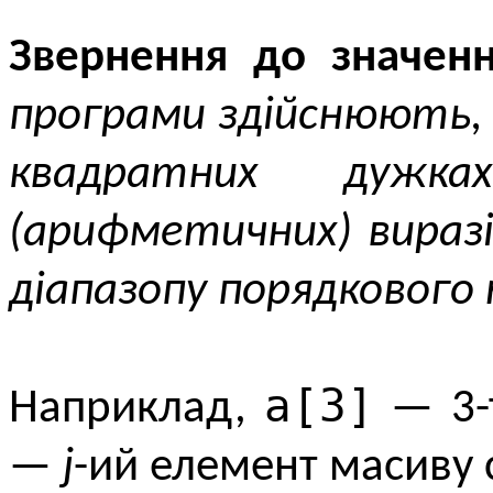
Звернення до значен
програми здійснюють, 
квадратних дужк
(арифметичних) вираз
діапазопу порядкового 
а[3]
Наприклад,
— 3-т
—
j
-ий елемент масиву 