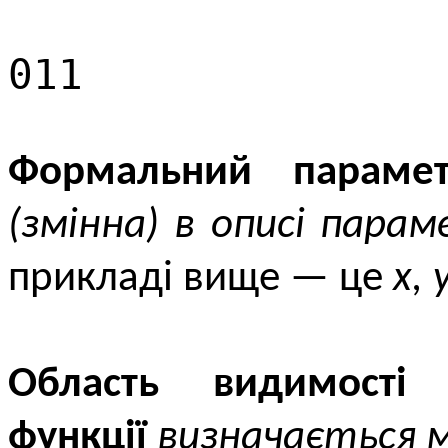
011
Формальний параме
(змінна) в описі парам
прикладі вище — це
x, y
Область видимості
функції
визначається м