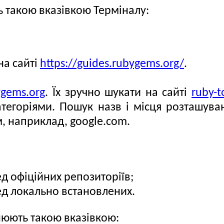
 такою вказівкою Терміналу:
на сайті
https://guides.rubygems.org/
.
ygems.org
. Їх зручно шукати на сайті
ruby-
тегоріями. Пошук назв і місця розташув
, наприклад, google.com.
д офіційних репозиторіїв;
д локально встановлених.
юють такою вказівкою: