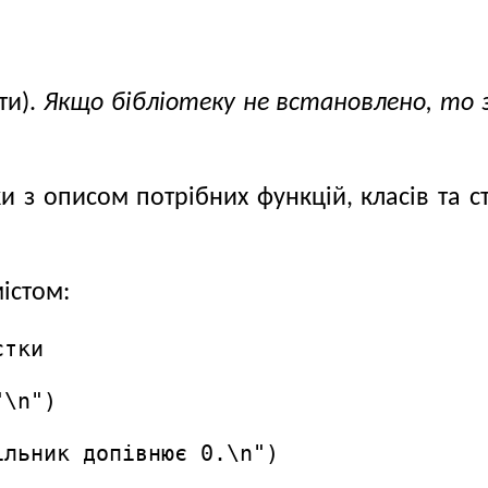
ти).
Якщо бібліотеку не встановлено, то 
и з описом потрібних функцій, класів та с
містом:
тки

\n")

льник допівнює 0.\n")
