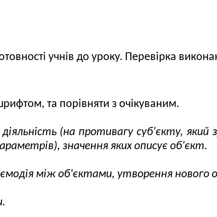
 готовності учнів до уроку. Перевірка вико
рифтом, та порівняти з очікуваним.
діяльність (на противагу суб'єкту, який 
раметрів), значення яких описує об'єкт.
ємодія між об'єктами, утворення нового 
и.