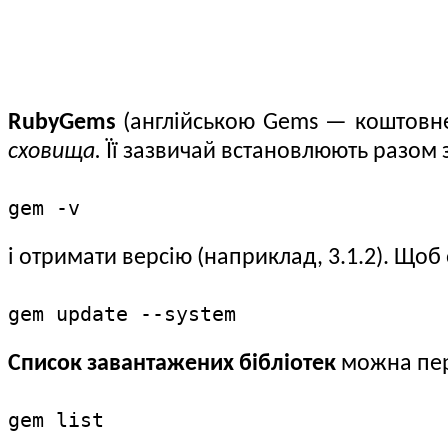
RubyGems
(англійською Gems — коштовн
сховища.
Її зазвичай встановлюють разом з
gem -v
і отримати версію (наприклад, 3.1.2). Щоб 
gem update --system
Список завантажених бібліотек
можна пере
gem list