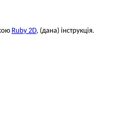
екою
Ruby 2D
, (дана) інструкція.