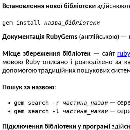
Встановлення нової бібліотеки
здійснюють
gem install
назва_бібліотеки
Документація RubyGems
(англійською) — 
Місце збереження бібліотек
— сайт
rub
мовою Ruby описано і розподілено за ка
допомогою традиційних пошукових систем
Пошук за назвою
:
gem search -r
частина_назви
— сере
gem search -l
частина_назви
— сере
Підключення бібліотеки у програмі
здійсн