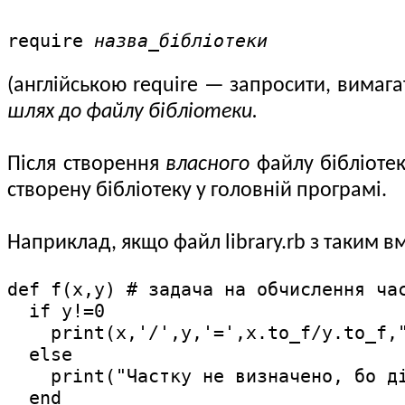
require
назва_бібліотеки
(англійською require — запросити, вимага
шлях до файлу бібліотеки.
Після створення
власного
файлу бібліотек
створену бібліотеку у головній програмі.
Наприклад, якщо файл library.rb з таким в
def f(x,y) # задача на обчислення час
  if y!=0

    print(x,'/',y,'=',x.to_f/y.to_f,"
  else

    print("Частку не визначено, бо ді
  end
