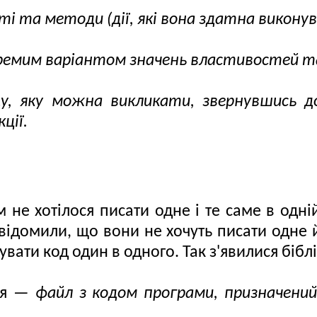
і та методи (дії, які вона здатна викону
ремим варіантом значень властивостей та 
ду, яку можна викликати, звернувшись до
ції.
не хотілося писати одне і те саме в одній
відомили, що вони не хочуть писати одне й
вати код один в одного. Так з'явилися бібл
ня
— файл з кодом програми, призначений