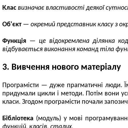
Клас
визначає властивості деякої сутност
Об'єкт
—
окремий представник класу з ок
Функція
—
це відокремлена ділянка ко
відбувається виконання команд тіла функ
3. Вивчення нового матеріалу
Програмісти — дуже прагматичні люди. Їм 
придумали цикли і методи. Потім вони ус
класи. Згодом програмісти почали запозичу
Бібліотека
(модуль) у мові програмуван
функцій, класів, сталих.