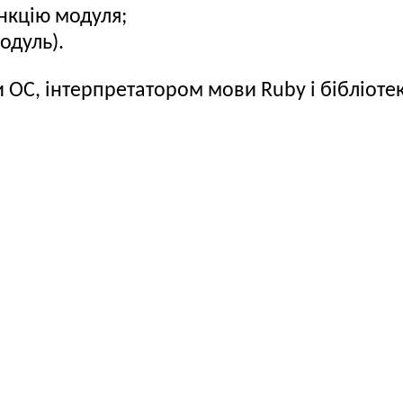
нкцію модуля;
одуль).
 ОС, інтерпретатором мови Ruby і бібліот