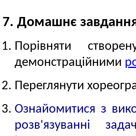
7. Домашнє завданн
Порівняти створе
демонстраційними
р
Переглянути хореогр
Ознайомитися з вико
розв'язуванні зад