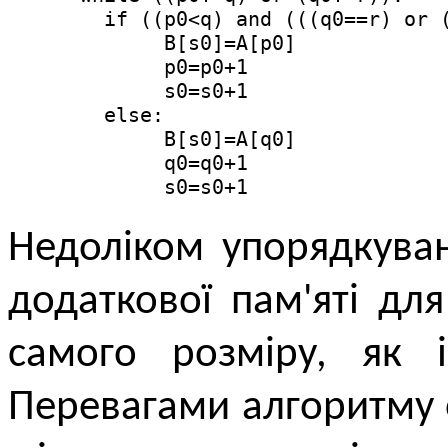
        if ((p0<q) and (((q0==r) or (
             B[s0]=A[p0]

             p0=p0+1

             s0=s0+1

        else:

             B[s0]=A[q0]

             q0=q0+1

             s0=s0+1
Недоліком упорядкува
додаткової пам'яті дл
самого розміру, як 
Перевагами алгоритму є 