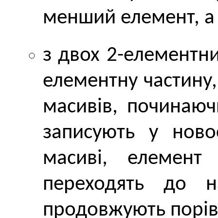
менший елемент, а 
з двох 2-елементн
елементну частину
масивів, починаюч
записують у ново
масиві, елемент
переходять до н
продовжують порів