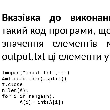
Вказівка до виконан
такий код програми, що 
значення елементів 
output.txt ці елементи 
f=open("input.txt","r")

A=f.readline().split()

f.close

n=len(A);

for i in range(n):

      A[i]= int(A[i])
