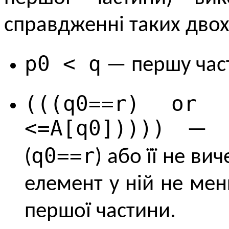
справдженні таких двох
p0 < q
— першу част
(((q0==r) or 
<=A[q0]))))
— др
q0==r
(
) або її не ви
елемент у ній не ме
першої частини.