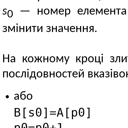
s
— номер елемента 
0
змінити значення.
На кожному кроці зли
послідовностей вказіво
або
B[s0]=A[p0]
p0=p0+1