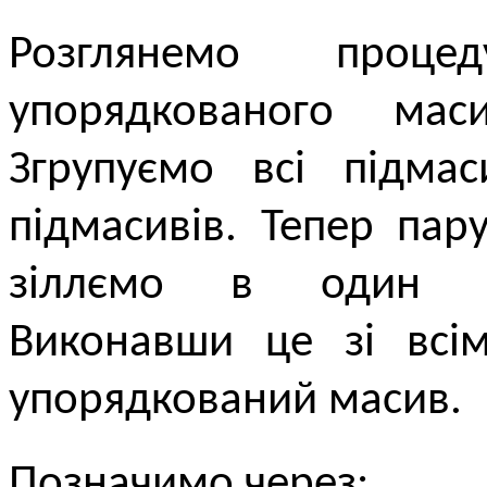
Розглянемо проц
упорядкованого ма
Згрупуємо всі підм
підмасивів. Тепер пар
зіллємо в один уп
Виконавши це зі всі
упорядкований масив.
Позначимо через: