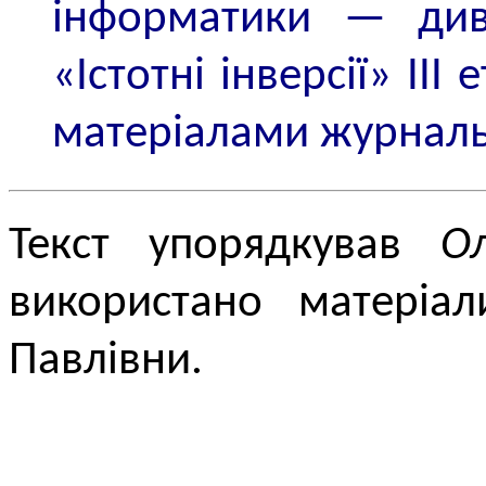
інформатики — див.
«Істотні інверсії» ІІІ
матеріалами журнал
Текст упорядкував
О
використано матеріал
Павлівни.