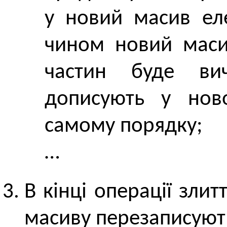
у новий масив ел
чином новий маси
частин буде вич
дописують у нов
самому порядку;
…
В кінці операції зли
масиву перезаписуют