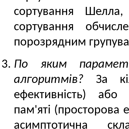
сортування Шелла, 
сортування обчисл
порозрядним групув
По яким параметр
алгоритмів?
За кіл
ефективність) або
пам'яті (просторова 
асимптотична скл