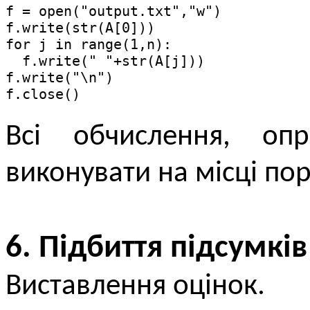
f = open("output.txt","w")

f.write(str(A[0]))

for j in range(1,n):

  f.write(" "+str(A[j]))

f.write("\n")

f.close()
Всі обчислення, оп
виконувати на місці по
6. Підбиття підсумків
Виставлення оцінок.