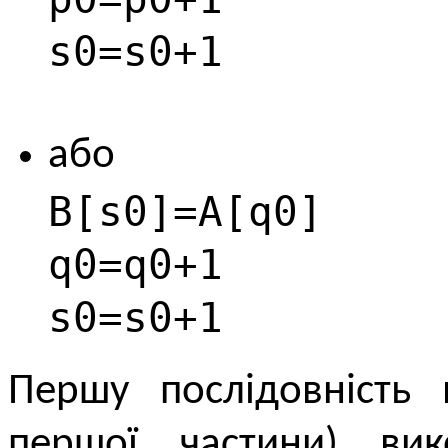
s0=s0+1
або
B[s0]=A[q0]
q0=q0+1
s0=s0+1
Першу послідовність 
першої частини) ви