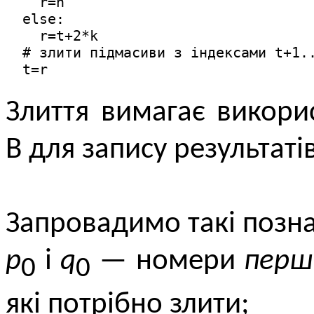
    r=n

  else:

    r=t+2*k

  # злити підмасиви з індексами t+1..
  t=r
Злиття вимагає викор
В для запису результатів
Запровадимо такі позн
p
і
q
— номери
перш
0
0
які потрібно злити;