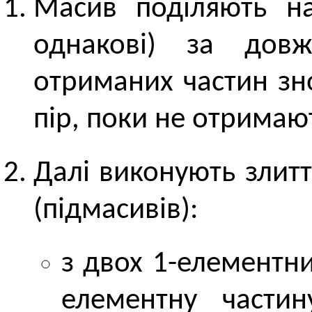
Масив поділяють на
однакові) за дов
отриманих частин зн
пір, поки не отримаю
Далі виконують злитт
(підмасивів):
з двох 1-елементн
елементну частин