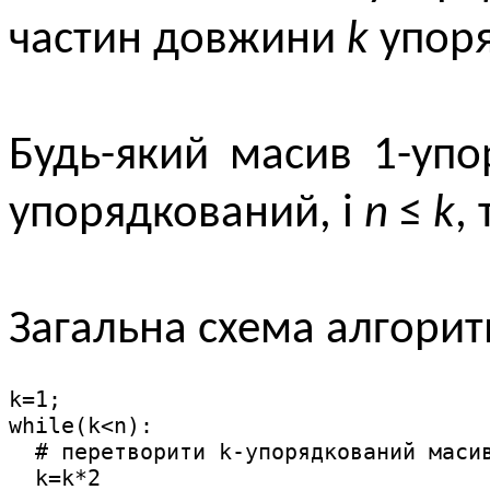
частин довжини
k
упоря
Будь-який масив 1-уп
упорядкований, і
n
≤
k
,
Загальна схема алгорит
k=1;

while(k<n):

  # перетворити k-упорядкований масив
  k=k*2