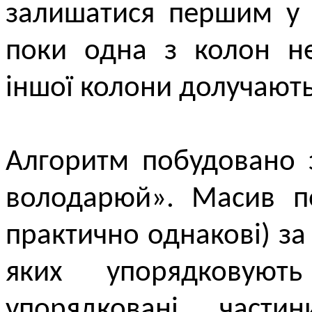
залишатися першим у с
поки одна з колон не
іншої колони долучають
Алгоритм побудовано 
володарюй». Масив по
практично однакові) з
яких упорядковуют
упорядковані част