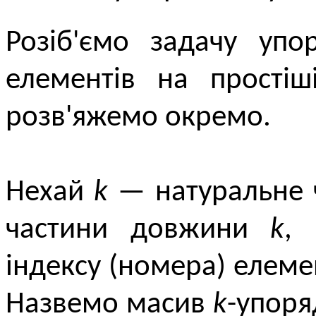
Розіб'ємо задачу уп
елементів на простіш
розв'яжемо окремо.
Нехай
k
— натуральне ч
частини довжини
k
, 
індексу (номера) елемен
Назвемо масив
k
-упоря