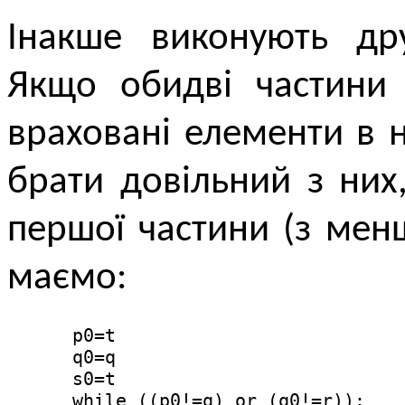
Інакше виконують дру
Якщо обидві частини 
враховані елементи в 
брати довільний з них
першої частини (з мен
маємо:
      p0=t

      q0=q

      s0=t

      while ((p0!=q) or (q0!=r)):
