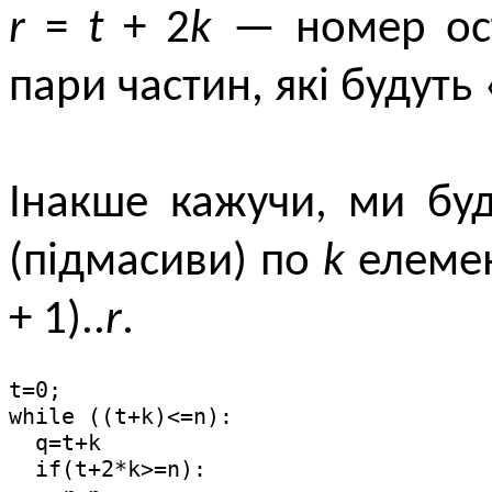
r
=
t
+ 2
k
— номер ост
пари частин, які будуть
Інакше кажучи, ми бу
(підмасиви) по
k
елемен
+ 1)..
r
.
t=0;

while ((t+k)<=n):

  q=t+k

  if(t+2*k>=n):
