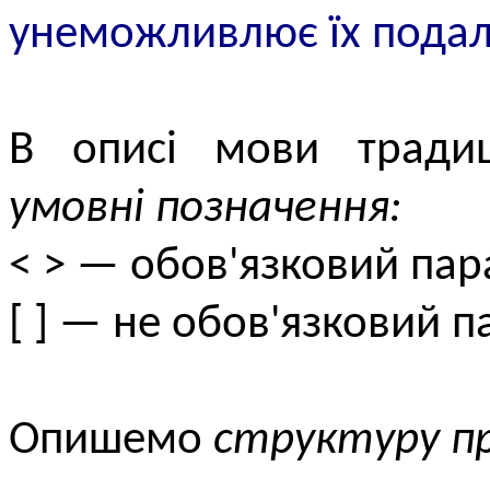
унеможливлює їх подал
В описі мови традиц
умовні позначення:
< > — обов'язковий пар
[ ] — не обов'язковий п
Опишемо
структуру п