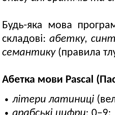
Будь-яка мова програ
складові:
абетку, синт
семантику
(правила тл
Абетка мови Pascal (Па
літери латиниці
(вел
арабські цифри
: 0–9;