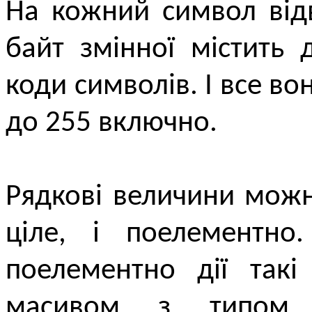
На кожний символ від
байт змінної містить
коди символів. І все во
до 255 включно.
Рядкові величини можн
ціле, і поелементно
поелементно дії такі
масивом з типом 