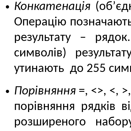
Конкатенація
(об’єд
Операцію позначають
результату – рядок
символів) результа
утинають до 255 сим
Порівняння
=, <>, <, 
порівняння рядків в
розширеного набору