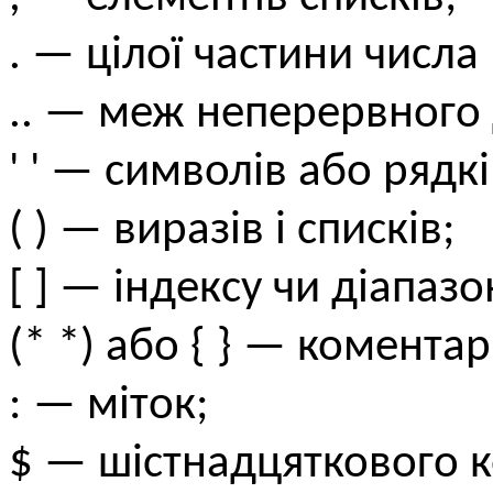
. — цілої частини числа
.. — меж неперервного 
' ' — символів або рядкі
( ) — виразів і списків;
[ ] — індексу чи діапазо
(* *) або { } — коментар
: — міток;
$ — шістнадцяткового к