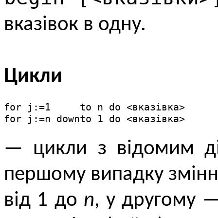
вказівок в одну.
Цикли
for j:=1     to n do <вказівка>

for j:=n downto 1 do <вказівка>
— цикли з відомим ді
першому випадку змінн
від 1 до
n
, у другому 