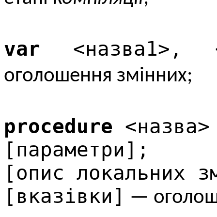
var
<назва1>, <
оголошення змінних;
procedure
<назва>
[параметри];
[опис локальних з
[вказівки]
— оголош