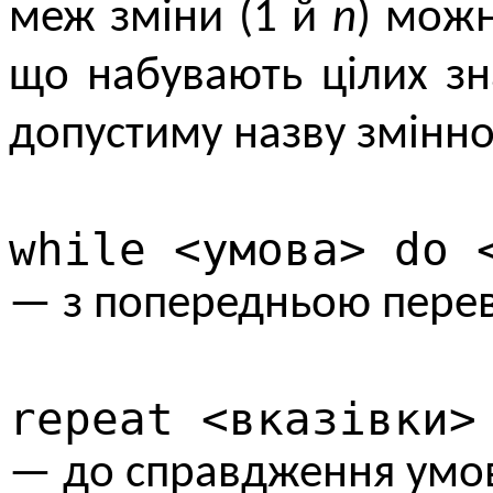
меж зміни (1 й
n
) можн
що набувають цілих зн
допустиму назву змінної
while <умова> do 
— з попередньою перев
repeat <вказівки>
— до справдження умо