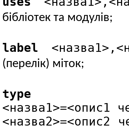
uses
<назва1>,<на
бібліотек та модулів;
label
<назва1>,<н
(перелік) міток;
type
<назва1>=<опис1 ч
<назва2>=<опис2 ч