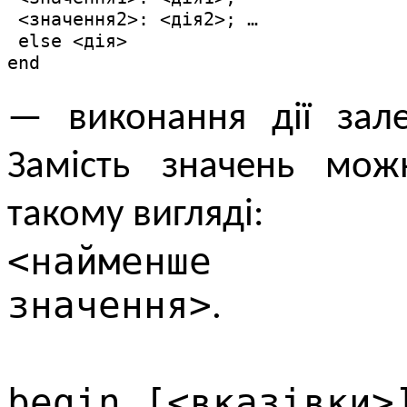
 <значення2>: <дія2>; …

 else <дія>

end
— виконання дії зале
Замість значень мож
такому вигляді:
<найменше знач
значення>
.
begin [<вказівки>