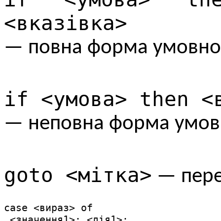
<вказівка>
— повна форма умовно
if <умова> then <
— неповна форма умов
goto <мітка>
— перех
case <вираз> of

 <значення1>: <дія1>;
