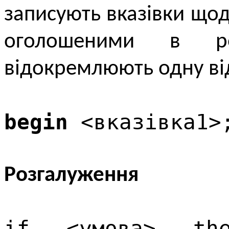
записують вказівки щод
оголошеними в роз
відокремлюють одну ві
begin
<вказівка1>;
Розгалуження
if <умова> the