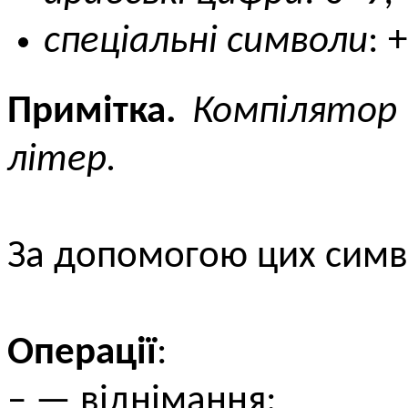
cпеціальні символи
: +
Примітка.
Компілятор 
літер.
За допомогою цих симво
Операції
:
– — віднімання;