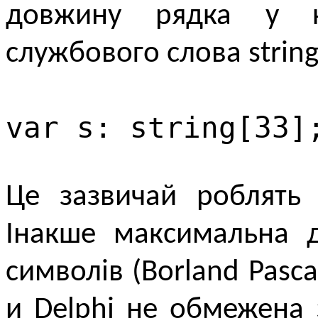
довжину рядка у к
службового слова strin
var s: string[33]
Це зазвичай роблять 
Інакше максимальна 
символів (Borland Pascal
и Delphi не обмежена 