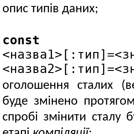
опис типів даних;
const
<назва1>[:тип]=<з
<назва2>[:тип]=<з
оголошення сталих (в
буде змінено протяго
спробі змінити сталу 
етапі
компіляції
;