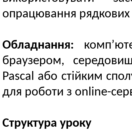
опрацювання рядкових 
Обладнання:
комп’юте
браузером, середови
Pascal або стійким спо
для роботи з online-сер
Структура уроку