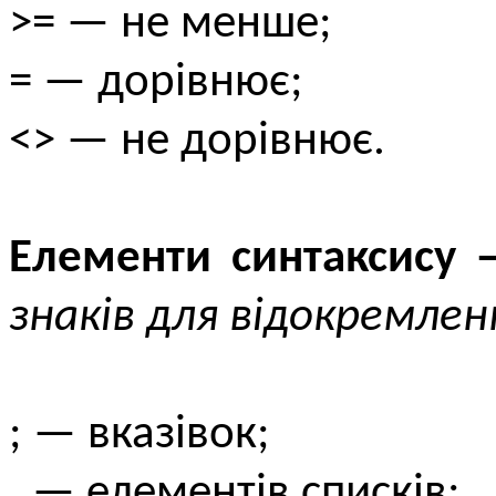
>= — не менше;
= — дорівнює;
<> — не дорівнює.
Елементи синтаксису
знаків для відокремлен
; — вказівок;
, — елементів списків;