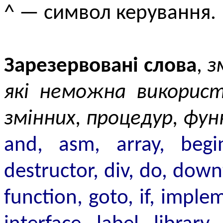
^ — символ керування.
Зарезервовані слова
,
з
які неможна використ
змінних, процедур, фун
and, asm, array, begin
destructor, div, do, downt
function, goto, if, implem