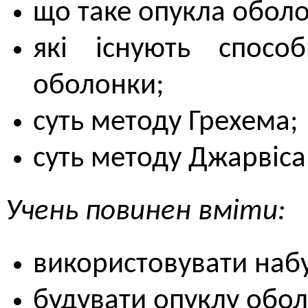
що таке опукла оболо
які існують спосо
оболонки;
суть методу Грехема;
суть методу Джарвіса
Учень повинен вміти:
використовувати набу
будувати опуклу обо