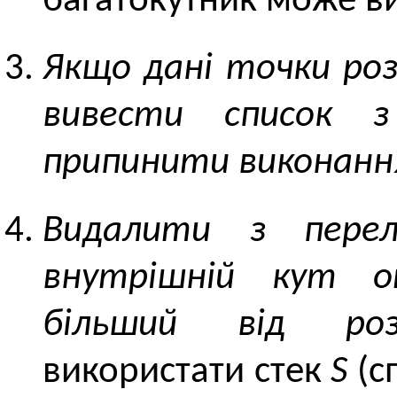
багатокутник може ви
Якщо дані точки роз
вивести список з
припинити виконанн
Видалити з перел
внутрішній кут о
більший від розг
використати стек
S
(с