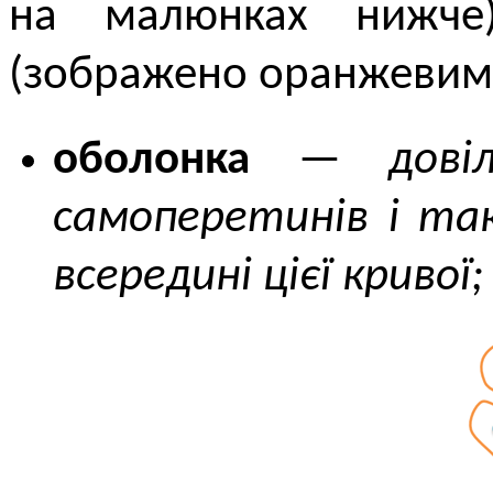
на малюнках нижче)
(зображено оранжевими
оболонка
—
дові
самоперетинів і та
всередині цієї кривої;