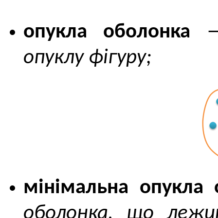
опукла оболонка
опуклу фігуру;
мінімальна опукла 
оболонка, що лежит