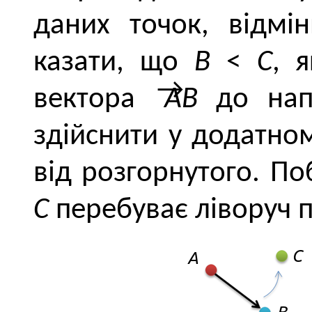
даних точок, відмін
казати, що
B
<
C
, 
вектора
AB
до нап
здійснити у додатно
від розгорнутого. П
С
перебуває ліворуч 