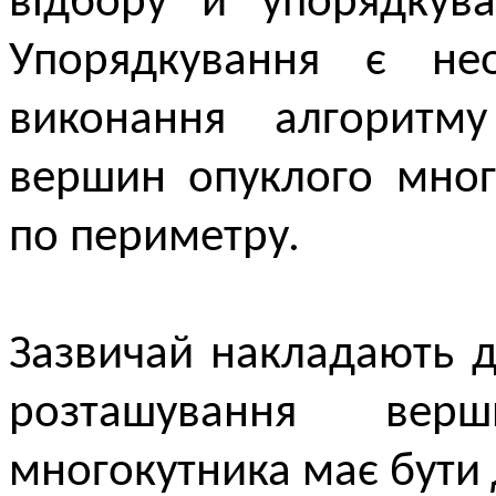
відбору й упорядкув
Упорядкування є нео
виконання алгоритму
вершин опуклого мног
по периметру.
Зазвичай накладають 
розташування вер
многокутника має бути