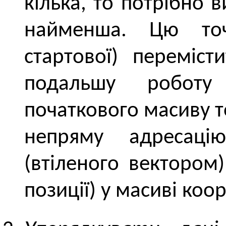
кілька, то потрібно 
найменша. Цю точ
стартової) переміст
подальшу роботу
початкового масиву т
непряму адресаці
(втіленого вектором
позиції) у масиві ко