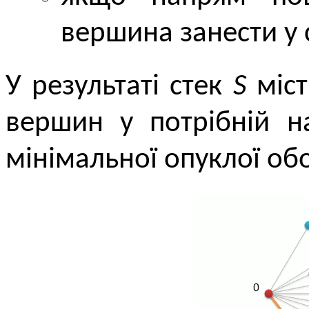
вершина занести у 
У результаті стек
S
міст
вершин у потрібній н
мінімальної опуклої об