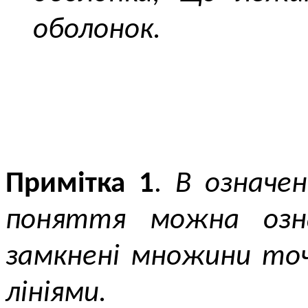
оболонок.
Примітка 1
.
В означен
поняття можна озна
замкнені множини точ
лініями.