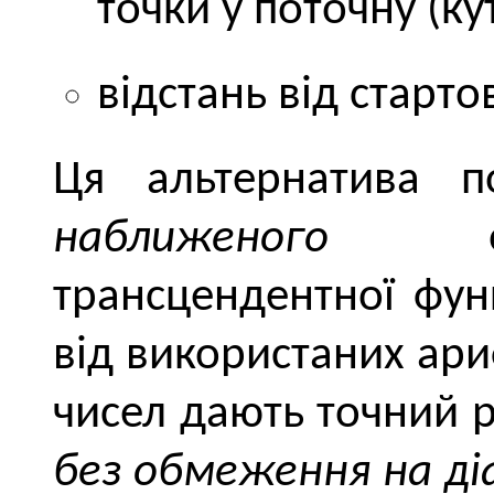
точки у поточну (ку
відстань від старто
Ця альтернатива п
наближеного
обчи
трансцендентної функ
від використаних ари
чисел дають точний р
без обмеження на діа