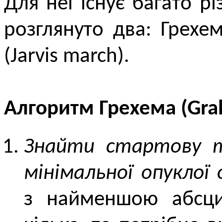
Для неї існує багато рі
розглянуто два: Грехе
(Jarvis march).
Алгоритм Грехема (Gra
Знайти стартову 
мінімальної опуклої 
з найменшою абс