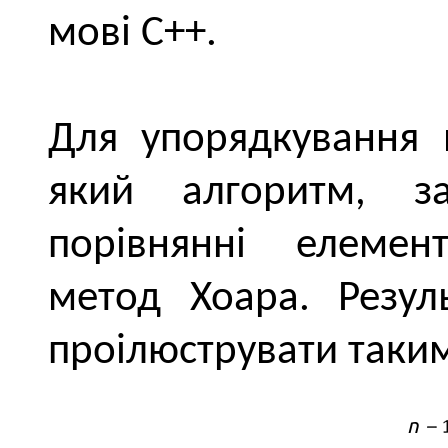
мові C++.
Для упорядкування 
який алгоритм, з
порівнянні елемен
метод Хоара. Резул
проілюструвати таки