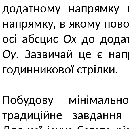
додатному напрямку в
напрямку, в якому пов
осі абсцис
Ox
до додат
Oy
. Зазвичай це є на
годинникової стрілки.
Побудову мінімаль
традиційне завдання 