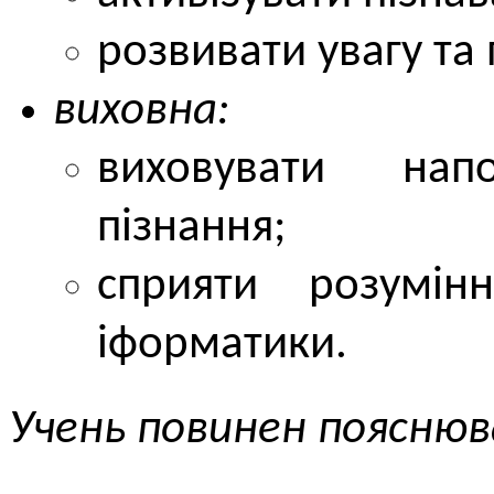
розвивати увагу та 
виховна:
виховувати напо
пізнання;
сприяти розумін
іформатики.
Учень повинен поясню