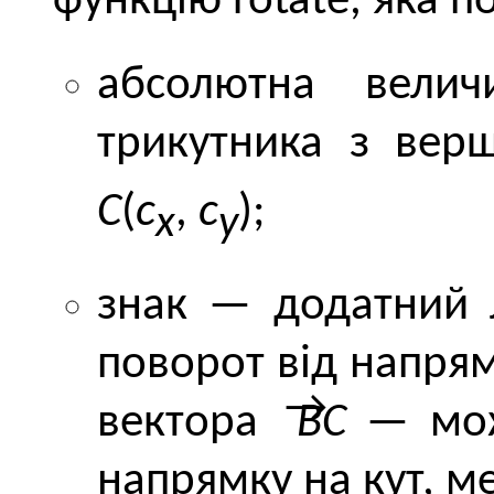
функцію rotate, яка п
абсолютна вели
трикутника з ве
C
(
c
,
c
);
x
y
знак — додатний 
поворот від напря
вектора
BС
— мож
напрямку на кут, м