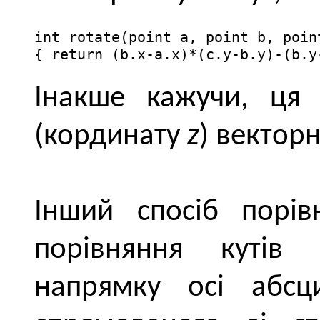
int rotate(point a, point b, point
{ return (b.x-a.x)*(c.y-b.y)-(b.y
Інакше кажучи, ця 
(кординату
z
) вектор
Інший спосіб порі
порівняння кутів
напрямку осі абсц