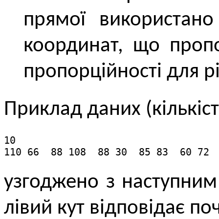
прямої використано
координат, що пропо
пропорційності для рі
Приклад даних (кількіст
10

110 66  88 108  88 30  85 83  60 72 
узгоджено з наступни
лівий кут відповідає по