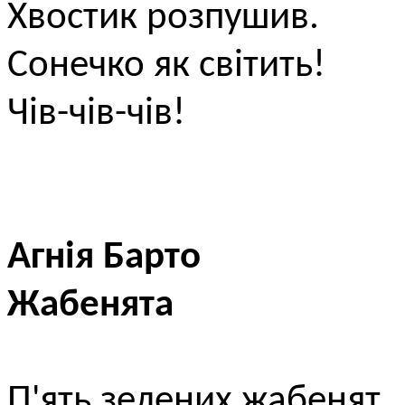
Хвостик розпушив.
Сонечко як світить!
Чів-чів-чів!
Агнія Барто
Жабенята
П'ять зелених жабенят