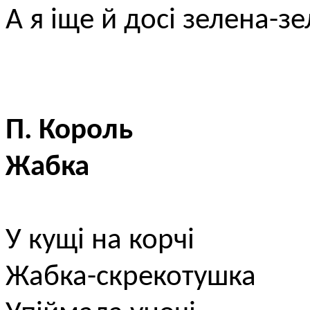
А я іще й досі зелена-зе
П. Король
Жабка
У кущі на корчі
Жабка-скрекотушка