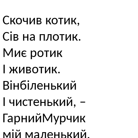
Скочив котик,
Сів на плотик.
Миє ротик
І животик.
Вінбіленький
І чистенький, –
ГарнийМурчик
мій маленький.