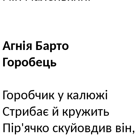
Агнія Барто
Горобець
Горобчик у калюжі
Стрибає й кружить
Пір'ячко скуйовдив він,