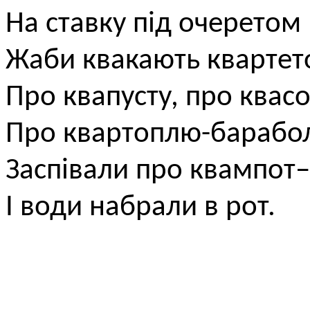
На ставку під очеретом
Жаби квакають квартет
Про квапусту, про квас
Про квартоплю-барабо
Заспівали про квампот–
І води набрали в рот.