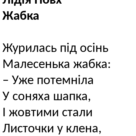
Лідія Повх
Жабка
Журилась під осінь
Малесенька жабка:
– Уже потемніла
У соняха шапка,
І жовтими стали
Листочки у клена,