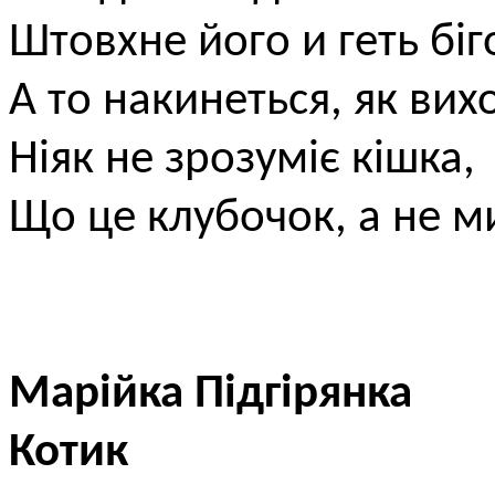
Штовхне його и геть біг
А то накинеться, як вих
Ніяк не зрозуміє кішка,
Що це клубочок, а не м
Марійка Підгірянка
Котик