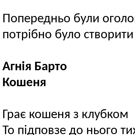
Попередньо були оголош
потрібно було створити
Агнія Барто
Кошеня
Грає кошеня з клубком
То підповзе до нього ти