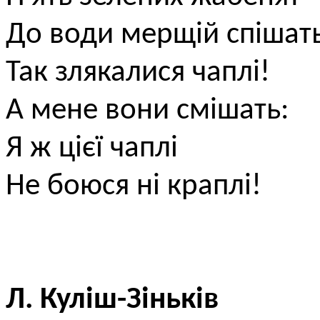
До води мерщій спішать
Так злякалися чаплі!
А мене вони смішать:
Я ж цієї чаплі
Не боюся ні краплі!
Л. Куліш-Зіньків