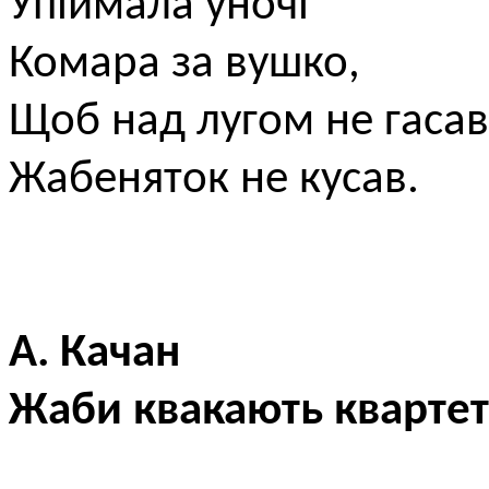
Упіймала уночі
Комара за вушко,
Щоб над лугом не гасав
Жабеняток не кусав.
А. Качан
Жаби квакають кварте