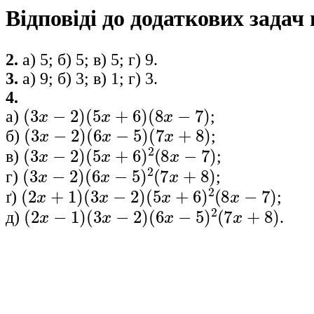
Відповіді до додаткових задач
2.
a) 5; б) 5; в) 5; г) 9.
3.
a) 9; б) 3; в) 1; г) 3.
4.
(
3
x
−
2
)
(
5
x
+
6
)
(
8
x
−
7
)
a)
;
(
3
x
−
2
)
(
6
x
−
5
)
(
7
x
+
8
)
б)
;
(
3
x
−
2
)
(
5
x
+
6
)
2
(
8
x
−
7
)
в)
;
(
3
x
−
2
)
(
6
x
−
5
)
2
(
7
x
+
8
)
г)
;
(
2
x
+
1
)
(
3
x
−
2
)
(
5
x
+
6
)
2
(
8
x
−
7
)
ґ)
;
(
2
x
−
1
)
(
3
x
−
2
)
(
6
x
−
5
)
2
(
7
x
+
8
)
д)
.