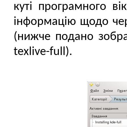
куті програмного ві
інформацію щодо чер
(нижче подано зображ
teхlive-full).