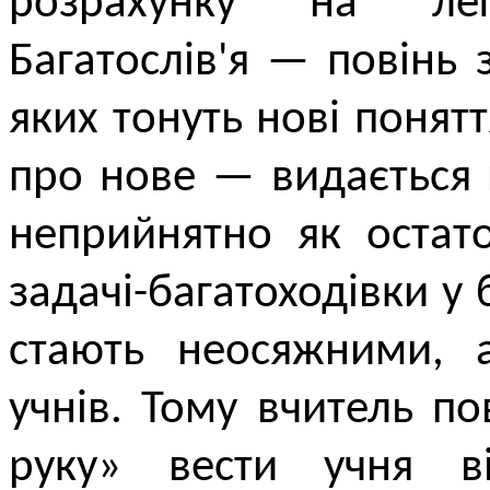
розрахунку на ле
Багатослів'я — повінь
яких тонуть нові понят
про нове — видається 
неприйнятно як остато
задачі-багатоходівки у 
стають неосяжними, 
учнів. Тому вчитель п
руку» вести учня в