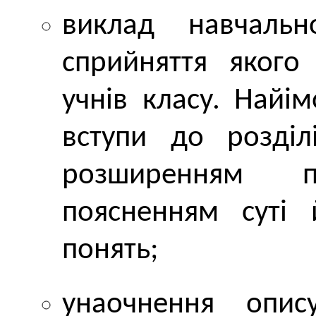
виклад навчальн
сприйняття якого 
учнів класу. Найі
вступи до розді
розширенням п
поясненням суті
понять;
унаочнення опис