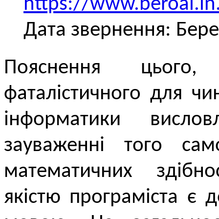
https://www.beroal.in
Дата звернення: Бере
Пояснення цього
фаталістичного для чи
інформатики висл
зауваженні того са
математичних здібн
якістю програміста є 