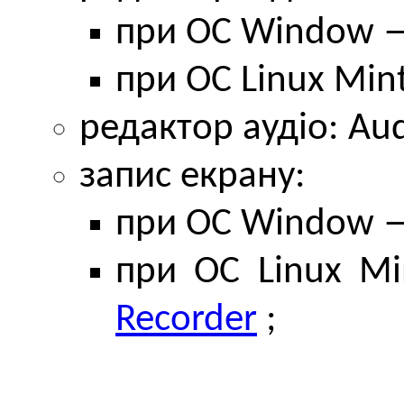
при ОС Window 
при ОС Linux Min
редактор аудіо: Au
запис екрану:
при ОС Window
при ОС Linux M
Recorder
;