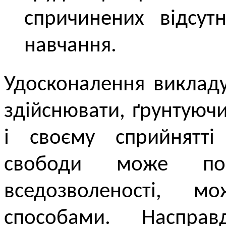
спричинених відсут
навчання.
Удосконалення викладу
здійснювати, ґрунтуюч
і своєму сприйнятті
свободи може пор
вседозволеності, м
способами. Наспр