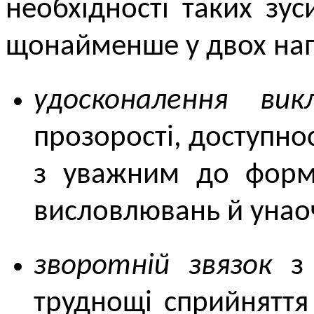
необхідності таких зус
щонайменше у двох на
удосконалення вик
прозорості, доступнос
з уважним до форм
висловлювань й унао
зворотній звязок
з 
труднощі сприйняття