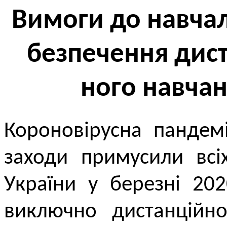
Вимоги до навчал
без­печення дист
ного навча
Короновірусна пандемі
заходи примусили всі
України у березні 20
виключно дистанційно