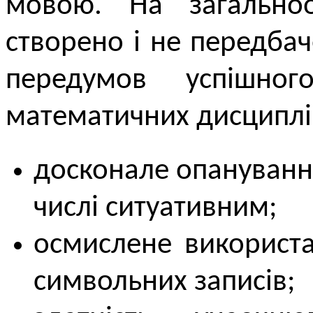
мовою. На загальноо
створено і не передба
передумов успішног
математичних дисциплін
досконале опануванн
числі ситуативним;
осмислене використа
символьних записів;