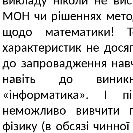
викладу ніколи не ви
МОН чи рішеннях мето
щодо математики! 
характеристик не дося
до запровадження навч
навіть до виник
«інформатика». І пі
неможливо вивчити п
фізику (в обсязі чинно