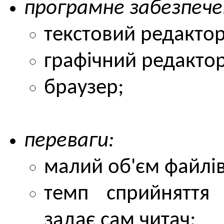
програмне забезпече
текстовий редактор
графічний редактор
браузер;
переваги:
малий об'єм файлів
темп сприйнятт
задає сам читач;