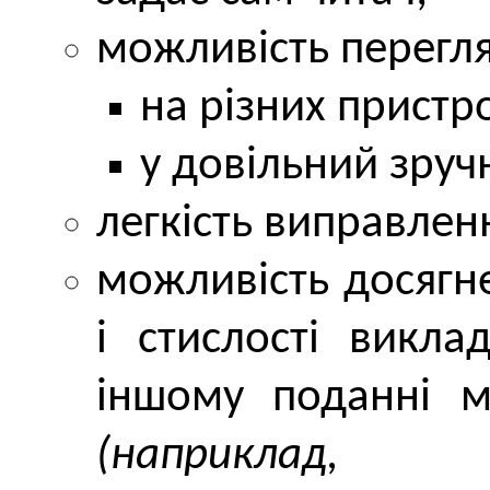
можливість перегля
на різних пристр
у довільний зруч
легкість виправлен
можливість досягне
і стислості викл
іншому поданні м
(наприклад,