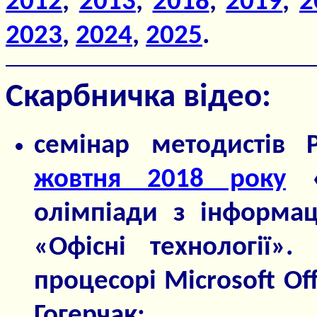
2012
,
2013
,
2018
,
2019
,
2
2023
,
2024
,
2025
.
Скарбничка відео:
семінар методистів
жовтня 2018 року
«О
олімпіади з інформац
«Офісні технології».
процесорі Microsoft Of
Гогерчак;