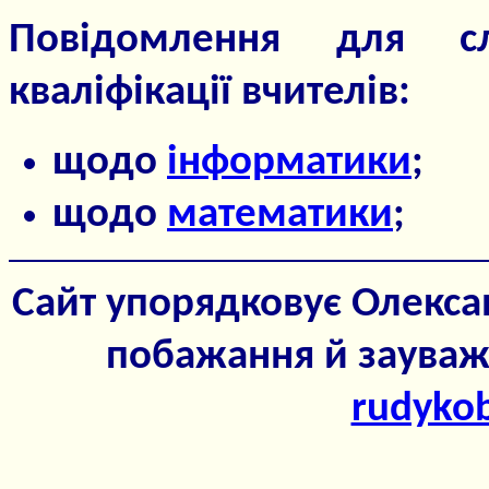
Повідомлення для сл
кваліфікації вчителів:
щодо
інформатики
;
щодо
математики
;
Сайт упорядковує Олексан
побажання й зауваже
rudyko