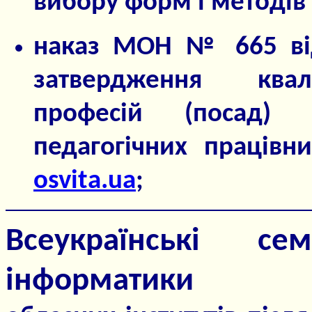
вибору форм і методів
наказ МОН № 665 від
затвердження квалі
професій (посад) 
педагогічних працівн
osvita.ua
;
Всеукраїнські с
інформатики