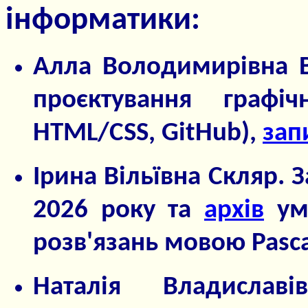
інформатики:
Алла Володимирівна В
проєктування графіч
HTML/CSS, GitHub),
зап
Ірина Вільївна Скляр. 
2026 року та
архів
умо
розв'язань мовою Pasca
Наталія Владиславі